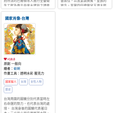
府所派的巴爾頓等人進行全臺衛
督居住，以及宴請貴賓、皇族的
生工程及臺北自來水建設之調查
地方，至第四任總督兒玉源太郎
工作。 1907年，依巴爾頓先生之
開始一直到末任總督安藤利吉為
建議， 在公館觀音山腳下新店溪
止，共有16位總督曾居住於此。
國家肖像-台灣
畔建取水口，以引取原水；在觀
在1899年動工，於1901年完工，
音山麓設淨水場，進行淨水處
設計的建築師分別是福田東吾以
理，再將處理過之清水，以抽水
及野村一郎擔任，不過現在所見
機抽送至觀音山上之配水池，藉
的模樣是後來由森山松之助修建
由重力方式自然流下，供應住戶
而成的，融合著巴洛克風格與和
日常用水。 1908年取水口、唧筒
風的樣式，可說是屬於日本的帝
室建築與設備裝置先行完成，
國主義樣式。現在是外交部所屬
1909年輸配水管、淨水場及配水
的機構，也是國定古蹟。 台灣醬
池全面完工，淨水場開始供水，
穿著中日風格融合的晚宴禮服
×18.0
^W^
出水量20,000噸，用水人口十二
原創 一般向
萬人，並命名為臺北水源地慢濾
繪者：
蛤蜊
場，從此臺北自來水開始邁入現
作畫工具：透明水彩 壓克力
代化之供水系統
國家擬人
台灣
女性人物
歷史
台灣周圍的圖驣分別代表當時左
右命運的勢力，也代表台灣的處
境， 台灣身後的圖驣代表著日