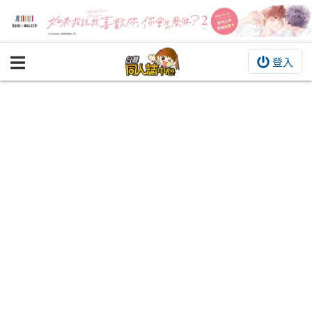
登入
BOOKY書集倉庫
同人作品
同人誌
同人周邊
同人數位作品
活動&消息
同人誌活動
最新消息
同人相關店家
宣傳&交流