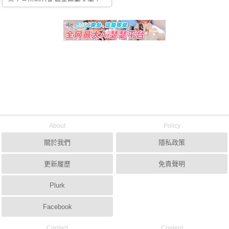
本，三爪的八呎烏掌握著太陽，
象徵著日本此時掌握了時代的趨
勢，而雌伏的龍則代表當時的清
政府，台灣身穿台灣民主國的國
旗-藍地黃虎旗，雖然為了抵抗日
本帝國主義的殖民接管而成立民
主國，不過在國格上的意識仍然
尊於清廷，所以選擇與清廷國徽
龍相稱的虎，為國旗，不過依舊
無法改變被日本殖民的命運。
About
Policy
關於我們
隱私政策
更新履歷
免責聲明
Plurk
Facebook
Contact
Content