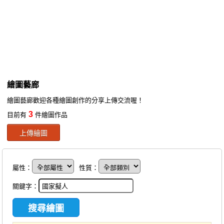
同人社團
工作委託
同人宣傳看板
繪圖藝廊
繪圖藝廊
交流中心
繪圖藝廊歡迎各種繪圖創作的分享上傳交流喔！
攤位轉讓區
3
目前有
件繪圖作品
會員功能選單
上傳繪圖
會員中心
註冊會員
屬性：
性質：
登入
關鍵字：