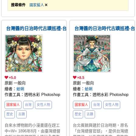
搜尋條件
國家擬人
台灣醬的日治時代古蹟巡禮-台北水道水源地及唧筒室
台灣醬的日治時代古蹟巡禮-台
×5.0
×8.5
原創 一般向
原創 一般向
繪者：
蛤蜊
繪者：
蛤蜊
作畫工具：透明水彩 Photoshop
作畫工具：透明水彩 Photoshop
國家擬人
台灣
女性人物
國家擬人
台灣
女性人物
歷史
古蹟
歷史
古蹟
自來水博物館的小漫畫還在趕工
台北賓館興建於日治時期，原名
中=W= 1896年8月，由臺灣總督
「台灣總督官邸」，是供台灣總