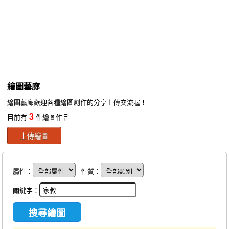
同人社團
工作委託
同人宣傳看板
繪圖藝廊
繪圖藝廊
交流中心
繪圖藝廊歡迎各種繪圖創作的分享上傳交流喔！
攤位轉讓區
3
目前有
件繪圖作品
會員功能選單
上傳繪圖
會員中心
註冊會員
屬性：
性質：
登入
關鍵字：