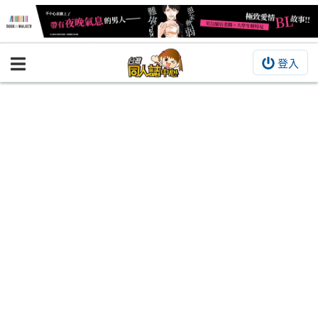
登入
BOOKY書集倉庫
同人作品
同人誌
同人周邊
同人數位作品
活動&消息
同人誌活動
最新消息
同人相關店家
宣傳&交流