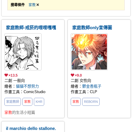
搜尋條件
家教
家庭教師-戒菸的哩哩嘎嘎
家庭教師only宣傳圖
×13.5
×9.0
二創 一般向
二創 女性向
繪者：
貓貓不想努力
繪者：
鬱金香瓶子
作畫工具：ComicStudio
作畫工具：CLP
家庭教師
家教
KHR
家教
REBORN
家教
的生活小短篇
il marchio dello stallone.