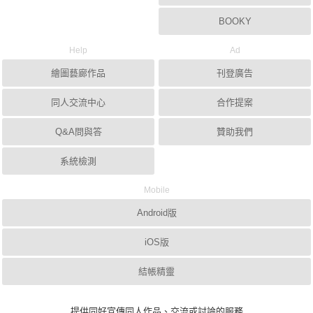
BOOKY
Help
Ad
繪圖藝廊作品
刊登廣告
同人交流中心
合作提案
Q&A問與答
贊助我們
系統檢測
Mobile
Android版
iOS版
結帳精靈
提供同好宣傳同人作品、交流或討論的服務