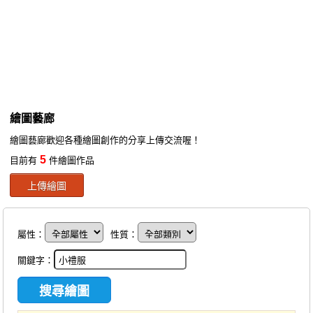
同人社團
工作委託
同人宣傳看板
繪圖藝廊
繪圖藝廊
交流中心
繪圖藝廊歡迎各種繪圖創作的分享上傳交流喔！
攤位轉讓區
5
目前有
件繪圖作品
會員功能選單
上傳繪圖
會員中心
註冊會員
屬性：
性質：
登入
關鍵字：