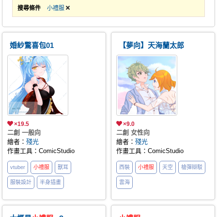
搜尋條件
小禮服
婚紗驚喜包01
【夢向】天海蘭太郎
×19.5
×9.0
二創 一般向
二創 女性向
繪者：
殘光
繪者：
殘光
作畫工具：ComicStudio
作畫工具：ComicStudio
vtuber
小禮服
獸耳
西裝
小禮服
天空
槍彈辯駁
服裝設計
半身插畫
雲海