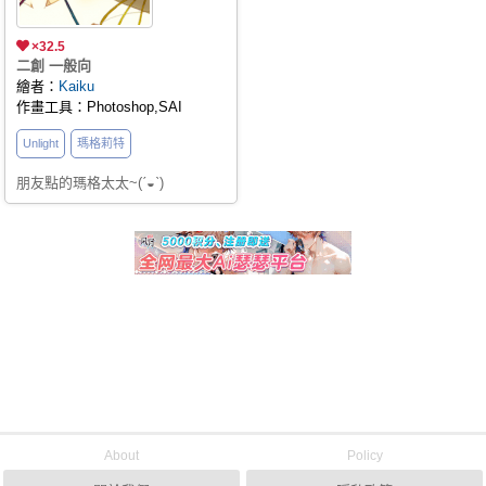
×32.5
二創 一般向
繪者：
Kaiku
作畫工具：Photoshop,SAI
Unlight
瑪格莉特
朋友點的瑪格太太~(ˊ◒ˋ)
About
Policy