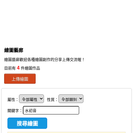
同人社團
工作委託
同人宣傳看板
繪圖藝廊
繪圖藝廊
交流中心
繪圖藝廊歡迎各種繪圖創作的分享上傳交流喔！
攤位轉讓區
4
目前有
件繪圖作品
會員功能選單
上傳繪圖
會員中心
註冊會員
屬性：
性質：
登入
關鍵字：