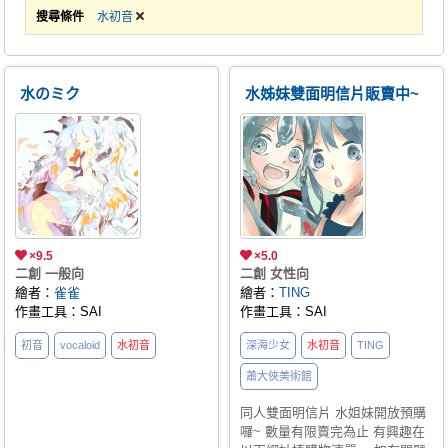
搜尋條件
水初音
水のミク
水姊妹雙面明信片販賣中~
×9.5
×5.0
二創 一般向
二創 女性向
繪者：
雀雀
繪者：
TING
作畫工具：SAI
作畫工具：SAI
初音
vocaloid
水初音
深海少女
水初音
TING
蕭大俠美術館
同人雙面明信片 水姐妹開放預購
囉~ 數量有限賣完為止 有興趣在