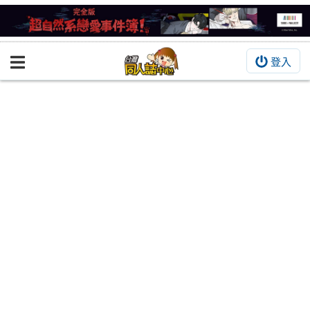
登入
BOOKY書集倉庫
同人作品
同人誌
同人周邊
同人數位作品
活動&消息
同人誌活動
最新消息
同人相關店家
宣傳&交流