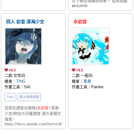
以下網址填購物清單。 如有問題
歡迎提問
https://docs.google.com/forms/d
nOxUpCXXiMdeyh1GKpP_gqM/vie
usp=send_form FB：蕭大俠美術
同人 初音 深海少女
水初音
館 伊媚兒：
as6852753@gmail.com
×8.5
×8.5
二創 女性向
二創 一般向
繪者：
TING
繪者：
泰泰
作畫工具：SAI
作畫工具：Painter
TING
蕭大俠美術館
目前在調查水姊妹(
水初音
+深海
少女)明信片印量調查 請大家幫忙
填寫~
https://docs.google.com/forms/d/1qtzjgK6UmtW6dfndnZ7aMz3rPJ1qDiDi-
JWTmAzOj_Q/viewform?
usp=send_form 感謝~!