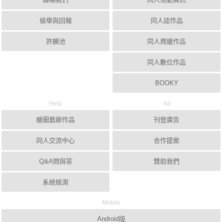
檢舉與回報
同人誌作品
許願池
同人周邊作品
同人數位作品
BOOKY
Help
Ad
繪圖藝廊作品
刊登廣告
同人交流中心
合作提案
Q&A問與答
贊助我們
系統檢測
Mobile
Android版