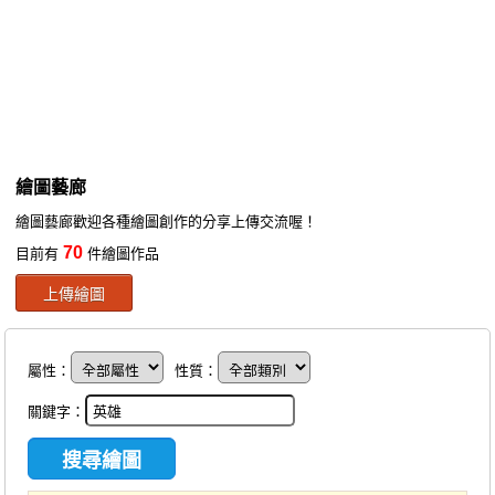
同人社團
工作委託
同人宣傳看板
繪圖藝廊
繪圖藝廊
交流中心
繪圖藝廊歡迎各種繪圖創作的分享上傳交流喔！
攤位轉讓區
70
目前有
件繪圖作品
會員功能選單
上傳繪圖
會員中心
註冊會員
屬性：
性質：
登入
關鍵字：