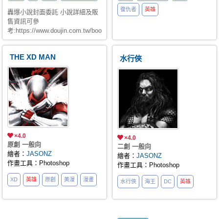
復仇者
英雄
轟爆小說封面委託 小說詳細及販
售資訊可參
考:https://www.doujin.com.tw/books/info/46059
THE XD MAN
水行俠
×4.0
×4.0
原創 一般向
二創 一般向
繪者：
JASONZ
繪者：
JASONZ
作畫工具：Photoshop
作畫工具：Photoshop
XD
英雄
原創
美漫
漫畫
水行俠
海王
DC
英雄