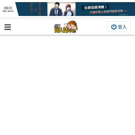
登入
BOOKY書集倉庫
同人作品
同人誌
同人周邊
同人數位作品
活動&消息
同人誌活動
最新消息
同人相關店家
宣傳&交流