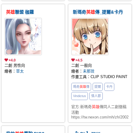
英雄
聯盟 枷蘿
新瑪奇
英雄
傳_提爾&卡丹
×4.0
×4.5
二創 男性向
二創 一般向
繪者：
草太
繪者：
未那琉
作畫工具：CLIP STUDIO PAINT
瑪奇
英雄
傳
提爾
卡丹
Vindictus
情人節
官方:新瑪奇
英雄
傳同人二創徵稿
活動
https://tw.nexon.com/mh/zh/200207f