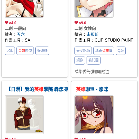
×4.0
×9.0
二創 一般向
二創 女性向
繪者：
五六
繪者：
未那琉
作畫工具：SAI
作畫工具：CLIP STUDIO PAINT
LOL
英雄
聯盟
好運姊
天空記憶
瑪奇
英雄
傳
Q版
頭像
委託圖
噗幣委託(期間限定)
【日漫】我的
英雄
學院 轟焦凍 x 降世神通 Zuko 造型服裝
英雄
聯盟 - 悠咪