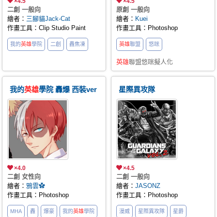
×4.5
×4.5
二創 一般向
原創 一般向
繪者：
三腳貓Jack-Cat
繪者：
Kuei
作畫工具：Clip Studio Paint
作畫工具：Photoshop
我的
英雄
學院
二創
轟焦凍
英雄
聯盟
悠咪
英雄
聯盟悠咪擬人化
我的
英雄
學院 轟爆 西裝ver
星際異攻隊
×4.0
×4.5
二創 女性向
二創 一般向
繪者：
鴉雲✿
繪者：
JASONZ
作畫工具：Photoshop
作畫工具：Photoshop
MHA
轟
爆豪
我的
英雄
學院
漫威
星際異攻隊
星爵