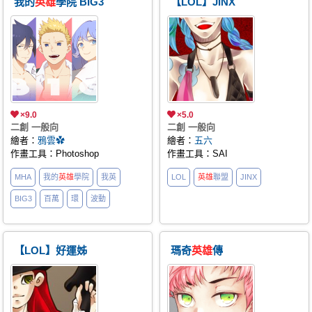
我的
英雄
學院 BIG3
【LOL】JINX
×9.0
×5.0
二創 一般向
二創 一般向
繪者：
鴉雲✿
繪者：
五六
作畫工具：Photoshop
作畫工具：SAI
MHA
我的
英雄
學院
我英
LOL
英雄
聯盟
JINX
BIG3
百萬
環
波動
【LOL】好運姊
瑪奇
英雄
傳