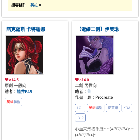
搜尋條件
英雄
諾克薩斯 卡特蓮娜
【電繪二創】伊芙琳
×14.5
×14.0
原創 一般向
二創 男性向
繪者：
連井KOI
繪者：
仙
作畫工具：Procreate
英雄
聯盟
LOL
英雄
聯盟
伊芙琳
KDA
ㄋㄋ
心血來潮找手感~ ~(●///▽///●)~~
(●///▽///●)~