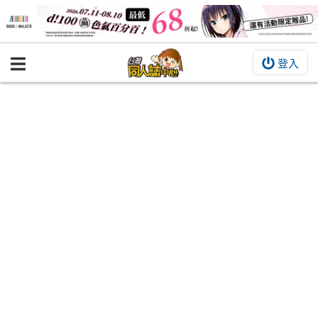
登入
BOOKY書集倉庫
同人作品
同人誌
同人周邊
同人數位作品
活動&消息
同人誌活動
最新消息
同人相關店家
宣傳&交流