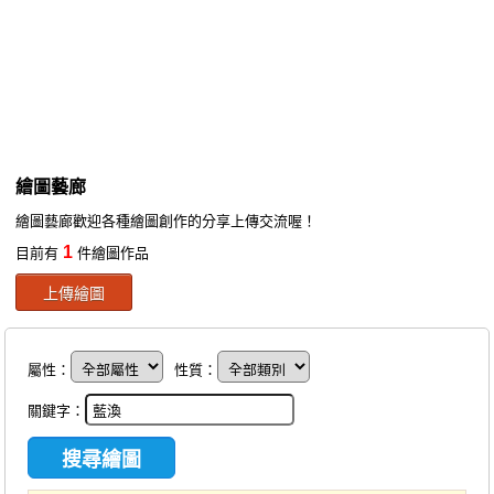
同人社團
工作委託
同人宣傳看板
繪圖藝廊
繪圖藝廊
交流中心
繪圖藝廊歡迎各種繪圖創作的分享上傳交流喔！
攤位轉讓區
1
目前有
件繪圖作品
會員功能選單
上傳繪圖
會員中心
註冊會員
屬性：
性質：
登入
關鍵字：