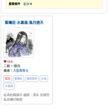
搜尋條件
藍渙
藍曦臣-水墨風-風月通天
×9.0
二創 一般向
繪者：
大藍教教主
藍渙
藍曦臣
魔道祖師
古風
水墨風
此為約稿展示 繪師：漠水 非請勿
私自轉印販售