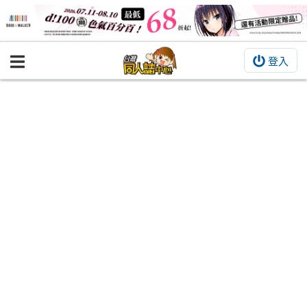
登入
BOOKY書集倉庫
同人作品
同人誌
同人周邊
同人數位作品
活動&消息
同人誌活動
最新消息
同人相關店家
宣傳&交流