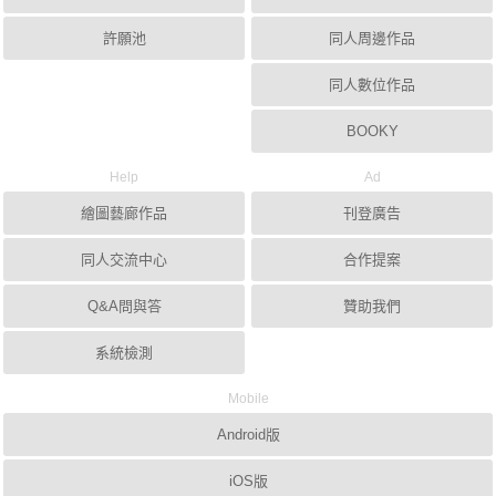
許願池
同人周邊作品
同人數位作品
BOOKY
Help
Ad
繪圖藝廊作品
刊登廣告
同人交流中心
合作提案
Q&A問與答
贊助我們
系統檢測
Mobile
Android版
iOS版