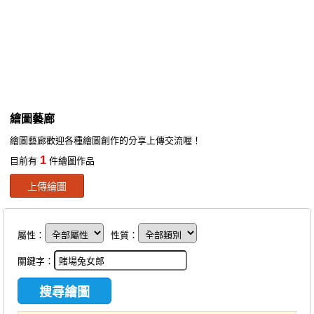
同人社團
工作委託
同人宣傳看板
繪圖藝廊
繪圖藝廊
交流中心
繪圖藝廊歡迎各種繪圖創作的分享上傳交流喔！
攤位轉讓區
1
目前有
件繪圖作品
會員功能選單
上傳繪圖
會員中心
註冊會員
屬性：
性質：
登入
關鍵字：