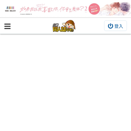
登入
BOOKY書集倉庫
同人作品
同人誌
同人周邊
同人數位作品
活動&消息
同人誌活動
最新消息
同人相關店家
宣傳&交流