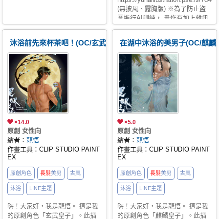
(無披風、露胸版) ※為了防止盜
圖進行AI訓練， 畫作有加上雜訊
與LOGO等浮水印， 請見諒。 無
雜訊版本請至FANBOX訂閱觀看
沐浴前先來杯茶吧！(OC/玄武皇子)
在湖中沐浴的美男子(OC/麒麟
👇
https://yunaillustration.fanbox.cc/
解開衣襟露胸差分版在這裡👇
https://yunaillustration.fanbox.cc/
×14.0
×5.0
原創 女性向
原創 女性向
繪者：
龍悟
繪者：
龍悟
作畫工具：CLIP STUDIO PAINT
作畫工具：CLIP STUDIO PAINT
EX
EX
原創角色
長髮
美男
古風
原創角色
長髮
美男
古風
沐浴
LINE主題
沐浴
LINE主題
嗨！大家好，我是龍悟。 這是我
嗨！大家好，我是龍悟。 這是我
的原創角色「玄武皇子」。此插
的原創角色「麒麟皇子」。此插