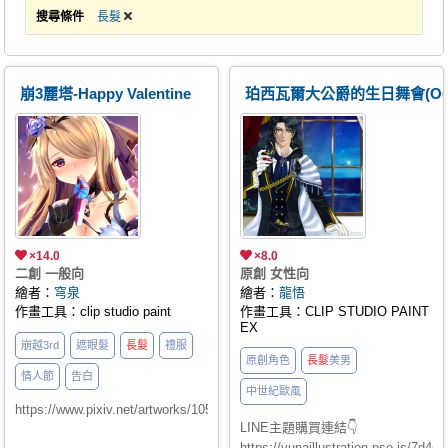
搜尋條件
長髮
崩3麗塔-Happy Valentine
珀西瓦爾大公爵的生日舞會(OC
×14.0
×8.0
二創 一般向
原創 女性向
繪者：
穹泉
繪者：
龍悟
作畫工具：clip studio paint
作畫工具：CLIP STUDIO PAINT
EX
崩越3rd
遮眼髮
長髮
禮服
原創角色
長髮
美男
情人節
告白
中世紀歐風
https://www.pixiv.net/artworks/105367045
LINE主題購買連結👇
https://yunaillustration.pse.is/7d4c