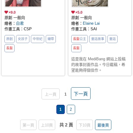
×9.0
×5.0
原創 一般向
原創 一般向
繪者：
白君
繪者：
Elaine Lai
作畫工具：CSP
作畫工具：SAI
原創
女孩子
中世紀
繃帶
長髮
公主
童話故事
童話
長髮
長髮
這是我在 MediBang 網站上投稿
的故事封面作品。今日截稿，希
望能夠得個佳作。
下一頁
上一頁
1
1
2
共 2 頁
第一頁
上10頁
下10頁
最後頁