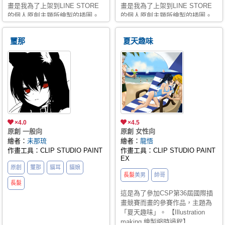
畫是我為了上架到LINE STORE
畫是我為了上架到LINE STORE
的個人原創主題所繪製的插圖。
的個人原創主題所繪製的插圖。
【畫作情境】玄武皇子脫衣服準
【畫作情境】麒麟皇子在月光森
備沐浴，手裡拿著一杯茶一邊啜
林的鏡月湖中沐浴著。 【原創角
璽那
夏天趣味
飲。 【原創角色】玄武皇子 【使
色】麒麟皇子 【使用軟體】CLIP
用軟體】CLIP STUDIO PAINT
STUDIO PAINT EX LINE主題購
EX LINE主題購買連結👇
買連結👇
https://yunaillustration.pse.is/7cvy6j
https://yunaillustration.pse.is/7cuy
※為了防止盜圖進行AI訓練，畫
※為了防止盜圖進行AI訓練，畫
作有加上雜訊與LOGO等浮水
作有加上雜訊與LOGO等浮水
印，請見諒。 無雜訊版本請至
印，請見諒。 無雜訊版本請至
FANBOX訂閱觀看👇
FANBOX訂閱觀看👇
https://yunaillustration.fanbox.cc/posts/9630873
https://yunaillustration.fanbox.cc/
×4.0
×4.5
❗這裡所有提供的畫作與資料僅供
❗這裡所有提供的畫作與資料僅供
原創 一般向
原創 女性向
繪者：
未那琉
繪者：
龍悟
個人觀賞與收藏。 ❗禁止用於訓練
個人觀賞與收藏。 ❗禁止用於訓練
作畫工具：CLIP STUDIO PAINT
作畫工具：CLIP STUDIO PAINT
AI、禁止任何形式的轉載、禁止
AI、禁止任何形式的轉載、禁止
EX
擅自加工重製與商用。 ❗ここで提
擅自加工重製與商用。 ❗ここで提
原創
璽那
貓耳
貓娘
供されるイラストや資料はすべ
供されるイラストや資料はすべ
長髮
美男
帥哥
て個人で閲覧・保存するための
長髮
て個人で閲覧・保存するための
ものです。 ❗AI学習のための使
ものです。 ❗AI学習のための使
這是為了參加CSP第36屆國際插
畫競賽而畫的參賽作品，主題為
用、無断転載、無断改変、商用
用、無断転載、無断改変、商用
「夏天趣味」。 【Illustration
利用は禁止しています。 ❗All the
利用は禁止しています。 ❗All the
making 繪製縮時過程】
artworks and materials provided
artworks and materials provided