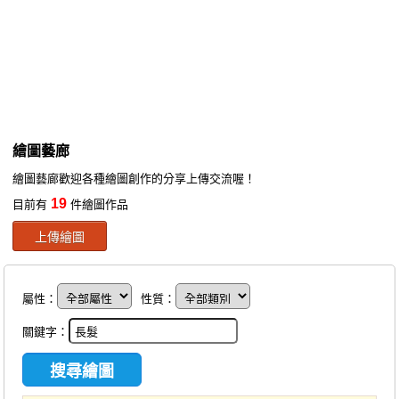
同人社團
工作委託
同人宣傳看板
繪圖藝廊
繪圖藝廊
交流中心
繪圖藝廊歡迎各種繪圖創作的分享上傳交流喔！
攤位轉讓區
19
目前有
件繪圖作品
會員功能選單
上傳繪圖
會員中心
註冊會員
屬性：
性質：
登入
關鍵字：