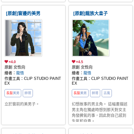
https://youtu.be/Jub1qWNxFQ0
here are for personal viewing and
here are for personal viewing and
collection only. ❗Any use for AI
collection only. ❗Any use for AI
[原創]窗邊的美男
[原創]龍族大皇子
training, unauthorized
training, unauthorized
reproduction, modification, or
reproduction, modification, or
commercial use is prohibited.
commercial use is prohibited.
×4.0
×4.5
原創 女性向
原創 女性向
繪者：
龍悟
繪者：
龍悟
作畫工具：CLIP STUDIO PAINT
作畫工具：CLIP STUDIO PAINT
EX
EX
長髮
美男
帥哥
長髮
美男
帥哥
古風
立於窗前的美男子。
幻想故事的男主角。 這幅畫描述
男主角在獨處時想到那天對女主
角發脾氣的事，因此對自己感到
生氣和自責。