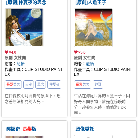
[原創]仲夏夜的思念
[原創]人魚王子
×4.0
×5.0
原創 女性向
原創 女性向
繪者：
龍悟
繪者：
龍悟
作畫工具：CLIP STUDIO PAINT
作畫工具：CLIP STUDIO PAINT
EX
EX
長髮
美男
天空
思念
仲夏夜
長髮
美男
帥哥
在仲夏夜明月高掛的氛圍下，思
生活在海底世界的人魚王子，因
念著無法相見的人兒。
好奇人間事物，於是在傍晚時
分，趁著無人時，偷偷游出水
面。
娜娜奇_
長髮
版
頭像委託