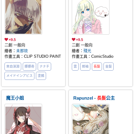
×9.5
×9.5
二創 一般向
二創 一般向
繪者：
未那琉
繪者：
殘光
作畫工具：CLIP STUDIO PAINT
作畫工具：ComicStudio
來自深淵
娜娜奇
ナナチ
雲
姬袖
長髮
金髮
メイドインアビス
塗鴉
魔王小姐
Rapunzel -
長髮
公主