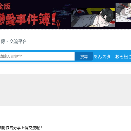
宣傳、交流平台
あんスタ
おそ松
搜尋
圖創作的分享上傳交流喔！