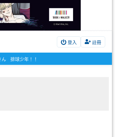
登入
註冊
さん
排球少年！！