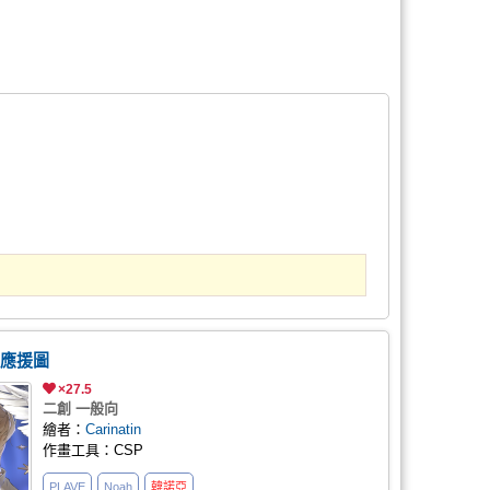
日應援圖
×27.5
二創 一般向
繪者：
Carinatin
作畫工具：CSP
PLAVE
Noah
韓諾亞