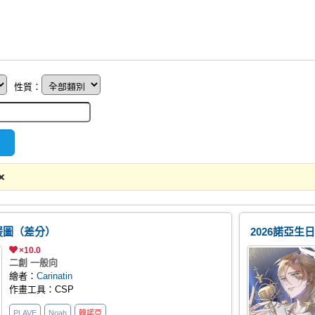
性質：
應援圖（差分）
2026諾亞生
×10.0
二創 一般向
繪者：
Carinatin
作畫工具：CSP
PLAVE
Noah
韓諾亞