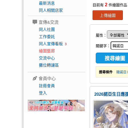
最新消息
2
目前有
件繪圖作品
同人相關店家
上傳繪圖
宣傳&交流
同人社團
屬性：
工作委託
同人宣傳看板
3
關鍵字：
繪圖藝廊
交流中心
攤位轉讓區
搜尋條件
韓諾亞
會員中心
註冊會員
登入
2026諾亞生日