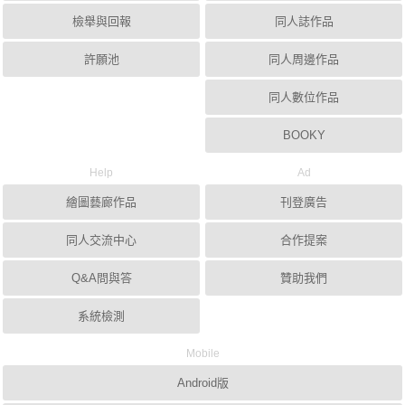
檢舉與回報
同人誌作品
許願池
同人周邊作品
同人數位作品
BOOKY
Help
Ad
繪圖藝廊作品
刊登廣告
同人交流中心
合作提案
Q&A問與答
贊助我們
系統檢測
Mobile
Android版