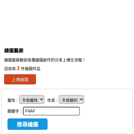
同人社團
工作委託
同人宣傳看板
繪圖藝廊
繪圖藝廊
交流中心
繪圖藝廊歡迎各種繪圖創作的分享上傳交流喔！
攤位轉讓區
2
目前有
件繪圖作品
會員功能選單
上傳繪圖
會員中心
註冊會員
屬性：
性質：
登入
關鍵字：