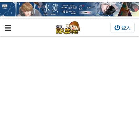
登入
BOOKY書集倉庫
同人作品
同人誌
同人周邊
同人數位作品
活動&消息
同人誌活動
最新消息
同人相關店家
宣傳&交流