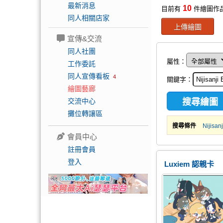
最新消息
10
目前有
件繪圖作
同人相關店家
上傳繪圖
宣傳&交流
同人社團
屬性：
工作委託
同人宣傳看板
4
關鍵字：
繪圖藝廊
交流中心
攤位轉讓區
搜尋條件
Nijisan
會員中心
註冊會員
登入
Luxiem 認親卡