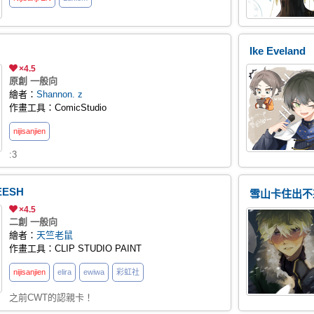
Ike Eveland
×4.5
原創 一般向
繪者：
Shannon. z
作畫工具：ComicStudio
nijisanji
en
:3
EESH
雪山卡住出不
×4.5
二創 一般向
繪者：
天竺老鼠
作畫工具：CLIP STUDIO PAINT
nijisanji
en
elira
ewiwa
彩虹社
之前CWT的認親卡！