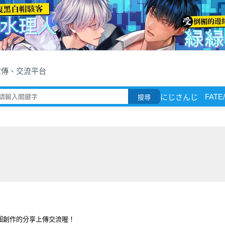
宣傳、交流平台
FATE
にじさんじ
搜尋
圖創作的分享上傳交流喔！