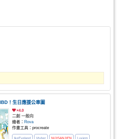
and HBD！生日應援公車圖
×4.0
二創 一般向
繪者：
Rova
作畫工具：procreate
IkeEveland
Vtuber
NIJISANJI
EN
Luxiem