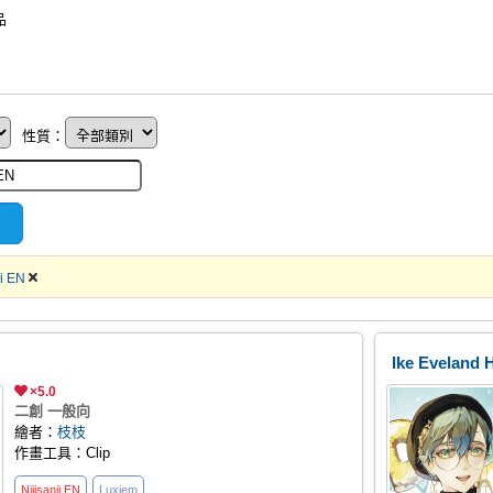
品
性質：
ji EN
Ike Evel
×5.0
二創 一般向
繪者：
枝枝
作畫工具：Clip
Nijisanji
EN
Luxiem