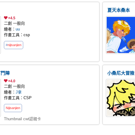
夏天本桑本
×4.5
二創 一般向
繪者：
uu
作畫工具：csp
#
nijisanji
en
打鬥陣
小桑尼大冒險
×4.0
二創 一般向
繪者：
J拿
作畫工具：CSP
Nijisanji
en
Thumbnail cwt認親卡