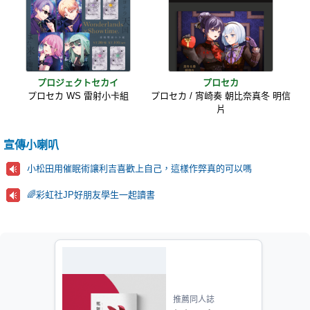
プロジェクトセカイ
プロセカ
プロセカ WS 雷射小卡組
プロセカ / 宵崎奏 朝比奈真冬 明信
片
宣傳小喇叭
小松田用催眠術讓利吉喜歡上自己，這樣作弊真的可以嗎
🌈彩虹社JP好朋友學生一起讀書
推薦同人誌