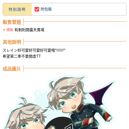
附包裝
特別說明
販售管道
有剩則開露天賣場
通販
其他說明
スレイン好可愛好可愛好可愛哦^//////^
希望第二季不要開虐TT
成品圖片