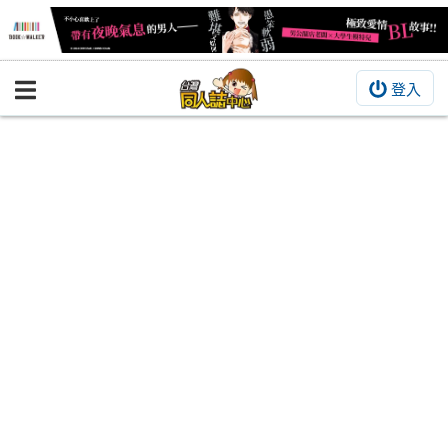
登入
BOOKY書集倉庫
同人作品
同人誌
同人周邊
同人數位作品
活動&消息
同人誌活動
最新消息
同人相關店家
宣傳&交流