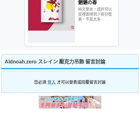
魍魎の春
純文學本，或許可以
從裡面得到少部分耽
美，不是太多
Aldnoah.zero スレイン 壓克力吊飾 留言討論
您必須
登入
才可以發表或回覆留言討論