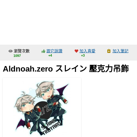
同人社團
工作委託
同人宣傳看板
繪圖藝廊
瀏覽次數
跟它說讚
加入喜愛
加入筆記
交流中心
+4
+3
1097
攤位轉讓區
Aldnoah.zero スレイン 壓克力吊飾
會員功能選單
會員中心
註冊會員
登入