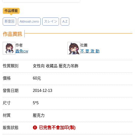
作品標籤
斯雷因
Aldnoah.zero
スレイン
A.Z
作品資訊
作者
社團
轟魚cw
不 要 激 動
性質類別
女性向 收藏品 壓克力吊飾
價格
60元
發售日期
2014-12-13
尺寸
5*5
材質
壓克力
已完售不會加印(製)
販售狀態