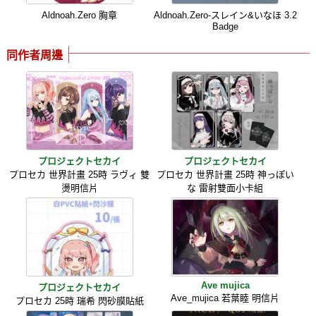
Aldnoah.Zero 胸章
Aldnoah.Zero-スレイン&いなほ 3.2
Badge
同作者周邊
プロジェクトセカイ
プロジェクトセカイ
プロセカ 世界計畫 25時 ラヴィ 雙
プロセカ 世界計畫 25時 神っぽい
燙明信片
な 雷射雙面小卡組
Ave mujica
プロジェクトセカイ
Ave_mujica 若葉睦 明信片
プロセカ 25時 瑞希 閃砂膜貼紙