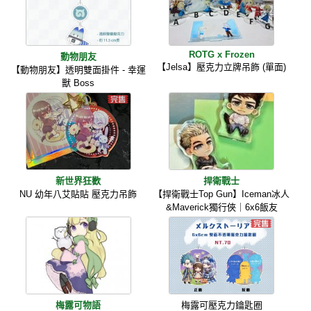
ROTG x Frozen
動物朋友
【Jelsa】壓克力立牌吊飾 (單面)
【動物朋友】透明雙面掛件 - 幸運
獸 Boss
新世界狂歡
捍衛戰士
NU 幼年八艾貼貼 壓克力吊飾
【捍衛戰士Top Gun】Iceman冰人
&Maverick獨行俠｜6x6飯友
梅露可物語
梅露可壓克力鑰匙圈