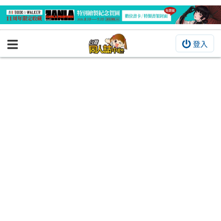
登入
BOOKY書集倉庫
同人作品
同人誌
同人周邊
同人數位作品
活動&消息
同人誌活動
最新消息
同人相關店家
宣傳&交流