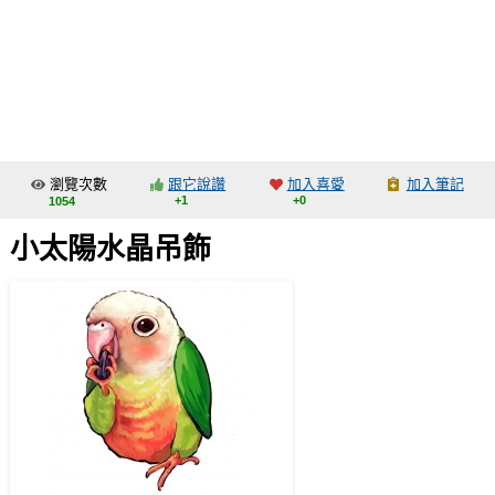
同人社團
工作委託
同人宣傳看板
繪圖藝廊
瀏覽次數
跟它說讚
加入喜愛
加入筆記
交流中心
+1
+0
1054
攤位轉讓區
小太陽水晶吊飾
會員功能選單
會員中心
註冊會員
登入