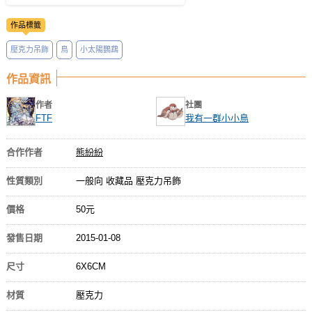
作品標籤
壓克力吊飾
鳥
小太陽鸚鵡
作品資訊
作者
社團
FTF
我有一群小小鳥
合作作者
熊紛紛
性質類別
一般向 收藏品 壓克力吊飾
價格
50元
發售日期
2015-01-08
尺寸
6X6CM
材質
壓克力