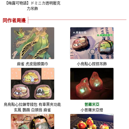
【梅露可物語】ドミニカ透明壓克
力吊飾
同作者周邊
麻雀 虎皮翅膀圍巾
小鳥點心捏捏吊飾
鳥鳥點心拉鍊零錢包 有車票夾功能
普羅米亞
玄鳳 鸚鵡 白頭翁 麻雀
小普羅米亞燈