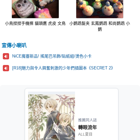
小鳥捏捏手機擦 貓頭鷹 虎皮 文鳥
小鹦鹉髮夹 玄鳳鹦鹉 和尚鹦鹉 小
鹦
宣傳小喇叭
NiCE魔審新品! 搖尾巴吊飾/貼紙組/燙色小卡
[R18]魅力與令人興奮刺激的少年們插圖本《SECRET 2》
推薦同人誌
轉眼流年
ALL夏目