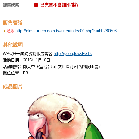
已完售不會加印(製)
販售狀態
販售管道
http://class.ruten.com.tw/user/index00.php?s=bff780606
通販
其他說明
WPC第一屆動漫創作展售會
http://goo.gl/SXFG1k
活動日期：2015年1月10日
活動地點：師大中正堂 (台北市文山區汀州路四段88號)
攤位位置：B3
成品圖片