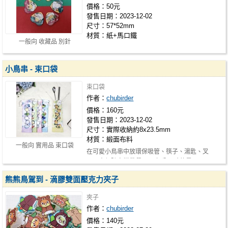
價格：50元
發售日期：2023-12-02
尺寸：57*52mm
材質：紙+馬口鐵
一般向 收藏品 別針
小鳥串 - 束口袋
束口袋
作者：
chubirder
價格：160元
發售日期：2023-12-02
尺寸：實際收納約8x23.5mm
材質：緞面布料
一般向 實用品 束口袋
在可愛小鳥串中放環保吸管、筷子、湯匙、叉
子，方便隨身攜帶餐具。 部分尺寸的墨…
熊熊鳥駕到 - 滴膠雙面壓克力夾子
夾子
作者：
chubirder
價格：140元