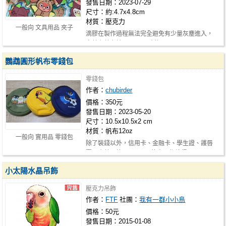
發售日期：2023-07-29
尺寸：約:4.7x4.8cm
材質：壓克力
一般向 文具用品 夾子
滴膠在製作過程無法完全避免有少量灰塵進入，
完美主義者請三思。 尺寸約:4.7x4.8c…
鸚鵡圓形帆布零錢包
零錢包
作者：
chubirder
價格：350元
發售日期：2023-05-20
尺寸：10.5x10.5x2 cm
材質：帆布12oz
一般向 實用品 零錢包
除了裝錢以外，信用卡、金融卡、學生證、護唇
膏、小剪刀等，9.5cm內的東西都放得下…
小太陽水晶吊飾
壓克力吊飾
作者：
FTF
社團：
我有一群小小鳥
價格：50元
發售日期：2015-01-08