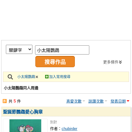
同人社團
工作委託
同人宣傳看板
繪圖藝廊
交流中心
攤位轉讓區
更多條件
會員功能選單
小太陽鸚鵡
加入常用搜尋
會員中心
小太陽鸚鵡同人周邊
註冊會員
5
共
件
喜愛次數
說讚次數
發表日期
登入
聖誕節鸚鵡愛心胸章
別針
作者：
chubirder