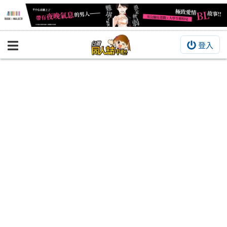
登入
BOOKY書集倉庫
同人作品
同人誌
同人周邊
同人數位作品
活動&消息
同人誌活動
最新消息
同人相關店家
宣傳&交流