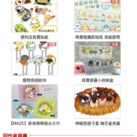
便利店鳥寶貼紙
啾寶俄羅斯娃娃 鳥紙膠帶
寵物鳥迴紋夾
鳥寶摺疊小收納盒
【MAZE】胖鳥啾啾吸水方巾
伸縮悠遊卡套 梅花雀鳥巢
同作者周邊