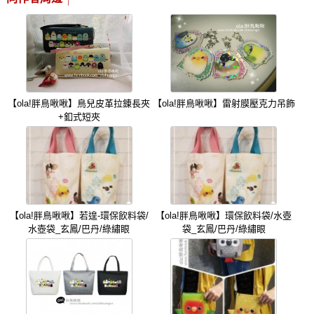
【ola!胖鳥啾啾】鳥兒皮革拉錬長夾
【ola!胖鳥啾啾】雷射膜壓克力吊飾
+釦式短夾
【ola!胖鳥啾啾】若遑-環保飲料袋/
【ola!胖鳥啾啾】環保飲料袋/水壺
水壺袋_玄鳳/巴丹/綠繡眼
袋_玄鳳/巴丹/綠繡眼