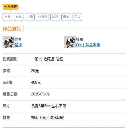
作品標籤
文鳥
玄鳳
小鸚
白頭翁
胡錦
麻雀
和尚
作品資訊
作者
社團
若遑
Ola！胖鳥啾啾
性質類別
一般向 收藏品 貼紙
價格
20元
Set價
400元
發售日期
2015-05-09
尺寸
長寬3至5cm左右不等
材質
霧面上光／防水印刷