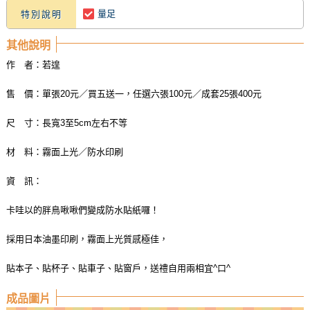
量足
特別說明
其他說明
作 者：若遑
售 價：單張20元／買五送一，任選六張100元／成套25張400元
尺 寸：長寬3至5cm左右不等
材 料：霧面上光／防水印刷
資 訊：
卡哇以的胖鳥啾啾們變成防水貼紙囉！
採用日本油墨印刷，霧面上光質感極佳，
貼本子、貼杯子、貼車子、貼窗戶，送禮自用兩相宜^口^
成品圖片