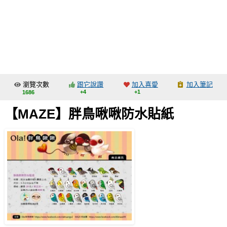
同人社團
工作委託
同人宣傳看板
繪圖藝廊
瀏覽次數
跟它說讚
加入喜愛
加入筆記
交流中心
+4
+1
1686
攤位轉讓區
【MAZE】胖鳥啾啾防水貼紙
會員功能選單
會員中心
註冊會員
登入