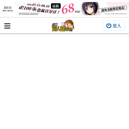
登入
BOOKY書集倉庫
同人作品
同人誌
同人周邊
同人數位作品
活動&消息
同人誌活動
最新消息
同人相關店家
宣傳&交流