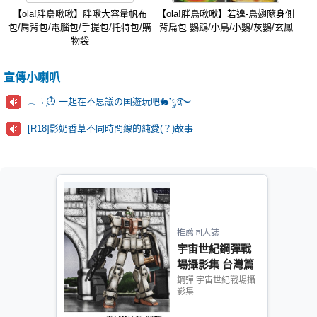
【ola!胖鳥啾啾】胖啾大容量帆布
【ola!胖鳥啾啾】若遑-鳥翅隨身側
包/肩背包/電腦包/手提包/托特包/購
背扁包-鸚鵡/小鳥/小鸚/灰鸚/玄鳳
物袋
宣傳小喇叭
𓂃 ࣪˖ ִֶָ⏱️ 一起在不思議の国遊玩吧🐇་༘࿐
[R18]影奶香草不同時間線的純愛(？)故事
推薦同人誌
宇宙世紀鋼彈戰
場攝影集 台灣篇
鋼彈 宇宙世紀戰場攝
影集