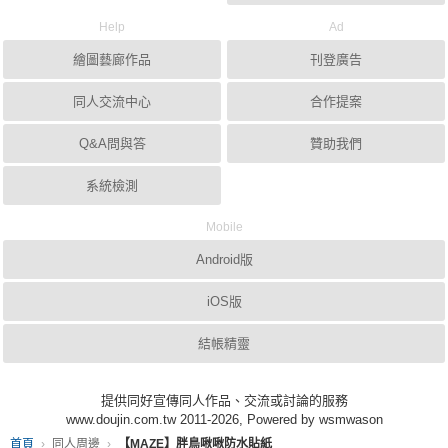
Help
Ad
繪圖藝廊作品
刊登廣告
同人交流中心
合作提案
Q&A問與答
贊助我們
系統檢測
Mobile
Android版
iOS版
結帳精靈
提供同好宣傳同人作品、交流或討論的服務
www.doujin.com.tw 2011-2026, Powered by wsmwason
首頁
同人周邊
【MAZE】胖鳥啾啾防水貼紙