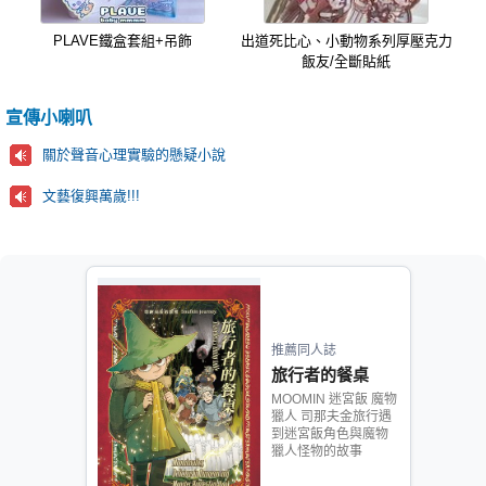
PLAVE鐵盒套組+吊飾
出道死比心、小動物系列厚壓克力
飯友/全斷貼紙
宣傳小喇叭
關於聲音心理實驗的懸疑小說
文藝復興萬歲!!!
推薦同人誌
旅行者的餐桌
MOOMIN 迷宮飯 魔物
獵人 司那夫金旅行遇
到迷宮飯角色與魔物
獵人怪物的故事