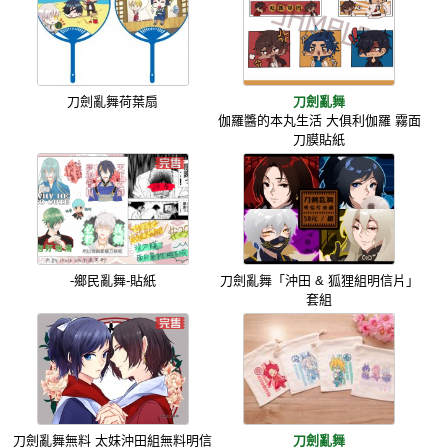
刀劍亂舞荷葉扇
刀劍亂舞
伽羅醬的本丸生活 大俱利伽羅 霧面
刀膜貼紙
-鄉民亂舞-貼紙
刀劍亂舞「沖田 & 狐狸組明信片」
套組
刀劍亂舞無料 太妹沖田組無料明信
刀劍亂舞