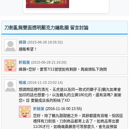
刀劍亂舞雙面透明壓克力鑰匙圈 留言討論
絳鋒
(2015-06-28 19:26:32)
通販希望！
軒轅薰
(2015-06-28 21:19:20)
絳鋒>您好，要等7/11號號如有剩餘，再麻煩私下詢問
曉颯
(2016-11-15 23:02:14)
想請問這裡的清光、五虎退以及同一款式的獅子王(鶴丸如果會
加印的話也想要~)，以及鶴丸的立牌180元的，還有貨嗎? 謝謝
您= 目 要變成店長的粉絲了XD
軒轅薰
(2016-11-16 00:13:55)
您好，除了鶴丸甜甜圈之外，其餘都還有貨喔，但因這
禮拜有刀劍翁，刀劍商品都寄上去了，如商品寄出要
11/26才行，如曉颯桑願意可等那麼久，會先設預留