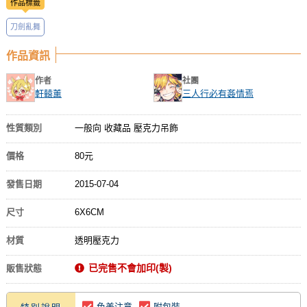
作品標籤
刀劍亂舞
作品資訊
作者
社團
軒轅薰
三人行必有姦情焉
性質類別
一般向 收藏品 壓克力吊飾
價格
80元
發售日期
2015-07-04
尺寸
6X6CM
材質
透明壓克力
已完售不會加印(製)
販售狀態
色差注意
附包裝