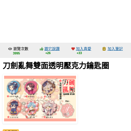
同人社團
工作委託
同人宣傳看板
繪圖藝廊
瀏覽次數
跟它說讚
加入喜愛
加入筆記
交流中心
+26
+33
3995
攤位轉讓區
刀劍亂舞雙面透明壓克力鑰匙圈
會員功能選單
會員中心
註冊會員
登入