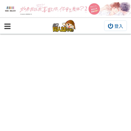
登入
BOOKY書集倉庫
同人作品
同人誌
同人周邊
同人數位作品
活動&消息
同人誌活動
最新消息
同人相關店家
宣傳&交流