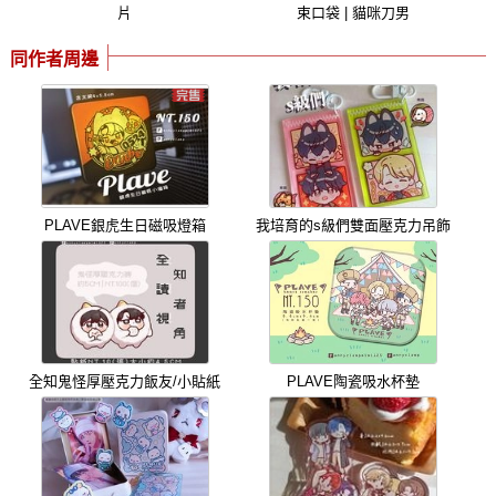
片
束口袋 | 貓咪刀男
同作者周邊
PLAVE銀虎生日磁吸燈箱
我培育的s級們雙面壓克力吊飾
全知鬼怪厚壓克力飯友/小貼紙
PLAVE陶瓷吸水杯墊