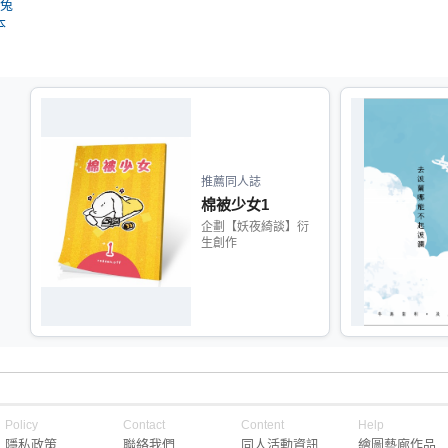
仁兔
本
推薦同人誌
棉被少女1
企劃【妖夜綺談】衍
生創作
Policy
Contact
Content
Help
隱私政策
聯絡我們
同人活動資訊
繪圖藝廊作品