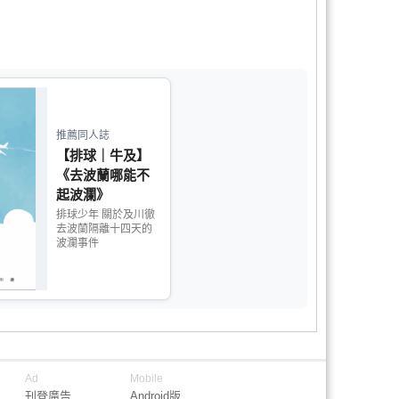
推薦同人誌
【排球｜牛及】
《去波蘭哪能不
起波瀾》
排球少年 關於及川徹
去波蘭隔離十四天的
波瀾事件
Ad
Mobile
刊登廣告
Android版