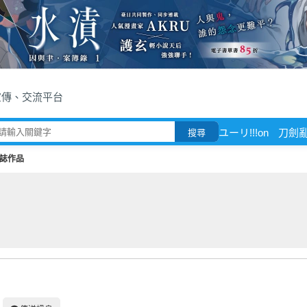
宣傳、交流平台
ユーリ!!!on
刀劍
搜尋
誌作品