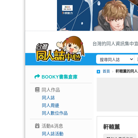
台灣的同人資訊集中
首頁
軒轅薰的同人
BOOKY書集倉庫
同人作品
同人誌
同人周邊
同人數位作品
活動&消息
軒轅薰
同人誌活動