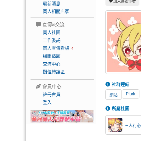
加入喜愛作者
最新消息
同人相關店家
宣傳&交流
同人社團
工作委託
同人宣傳看板
4
繪圖藝廊
交流中心
攤位轉讓區
社群連結
會員中心
Plurk
註冊會員
網站
登入
所屬社團
三人行必