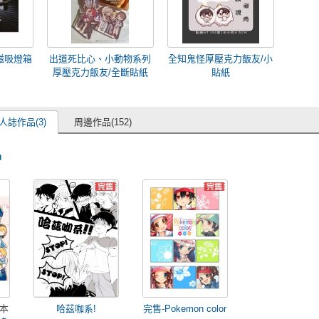
磁吸燈箱
出道死比心、小動物系列
全知鬼怪厚壓克力飯友/小
厚壓克力飯友/全斷貼紙
貼紙
人誌作品(3)
周邊作品(152)
品
本
哈茲咖系!
完售-Pokemon color