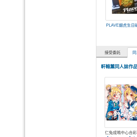
PLAVE銀虎生日
接受委託
同
軒轅薰同人誌作
仁兔成鳴中心合彩