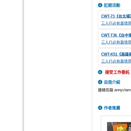
近期活動
CWT-73《台北
三人行必有姦情
CWT-T36《台
三人行必有姦情
CWT-K51《高
三人行必有姦情
接受工作委託
自我介紹
連絡信箱:
annycla
作者推薦