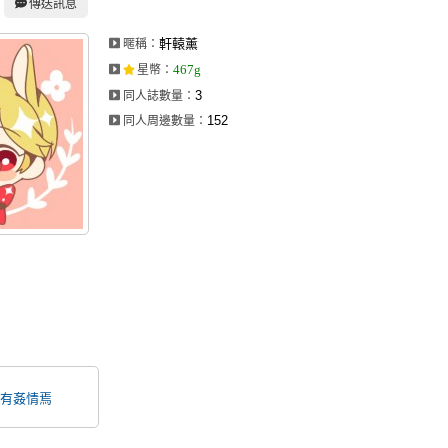
傳送訊息
軒轅薰
暱稱：
467g
星幣
：
3
同人誌數量：
152
同人周邊數量：
有姦情焉