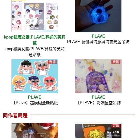
PLAVE
kpop獵魔女團,PLAVE,葬送的芙莉
PLAVE-藝俊與海豚與海夜光藍吊飾
蓮
kpop獵魔女團/PLAVE/葬送的芙莉
蓮貼紙
PLAVE
PLAVE
【Plave】超模糊全斷貼紙
【PLAVE】哥賴星空吊飾
同作者周邊