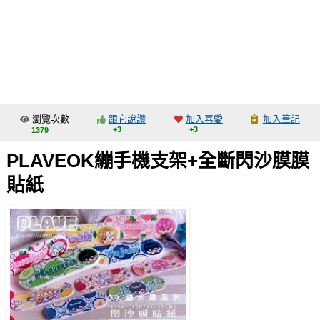
同人社團
工作委託
同人宣傳看板
繪圖藝廊
瀏覽次數
跟它說讚
加入喜愛
加入筆記
交流中心
+3
+3
1379
攤位轉讓區
PLAVEOK繃手機支架+全斷閃沙膜膜
會員功能選單
貼紙
會員中心
註冊會員
登入