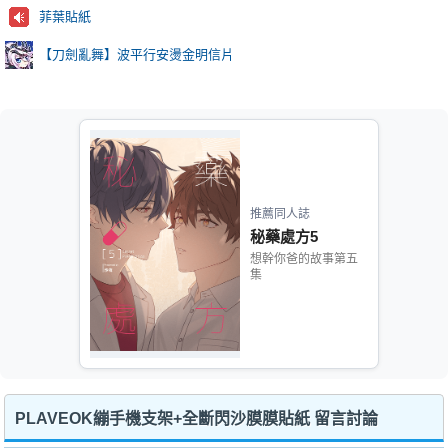
菲葉貼紙
【刀劍亂舞】波平行安燙金明信片
推薦同人誌
秘藥處方5
想幹你爸的故事第五
集
PLAVEOK繃手機支架+全斷閃沙膜膜貼紙 留言討論