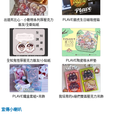
出道死比心、小動物系列厚壓克力
PLAVE銀虎生日磁吸燈箱
飯友/全斷貼紙
全知鬼怪厚壓克力飯友/小貼紙
PLAVE陶瓷吸水杯墊
PLAVE鐵盒套組+吊飾
我培育的s級們雙面壓克力吊飾
宣傳小喇叭