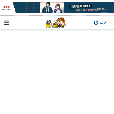
登入
BOOKY書集倉庫
同人作品
同人誌
同人周邊
同人數位作品
活動&消息
同人誌活動
最新消息
同人相關店家
宣傳&交流