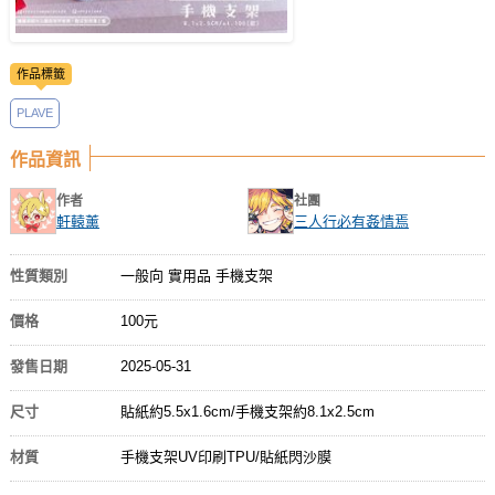
作品標籤
PLAVE
作品資訊
作者
社團
軒轅薰
三人行必有姦情焉
性質類別
一般向 實用品 手機支架
價格
100元
發售日期
2025-05-31
尺寸
貼紙約5.5x1.6cm/手機支架約8.1x2.5cm
材質
手機支架UV印刷TPU/貼紙閃沙膜