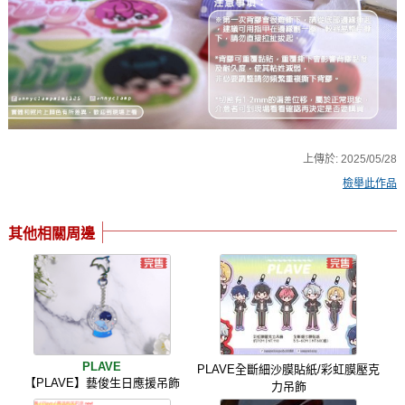
上傳於:
2025/05/28
檢舉此作品
其他相關周邊
PLAVE
PLAVE全斷細沙膜貼紙/彩虹膜壓克
【PLAVE】藝俊生日應援吊飾
力吊飾