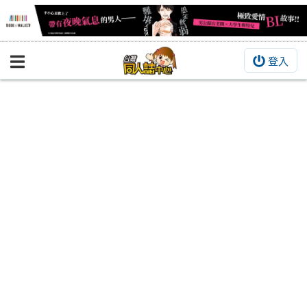
登入
BOOKY書集倉庫
同人作品
同人誌
同人周邊
同人數位作品
活動&消息
同人誌活動
最新消息
同人相關店家
宣傳&交流