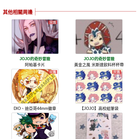
其他相關周邊
JOJO的奇妙冒險
JOJO的奇妙冒險
阿帕基卡片
黃金之風 米斯達飲料杯杯帶
DIO、迪亞哥44mm徽章
【JOJO】高校組筆袋