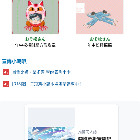
おそ松さん
おそ松さん
年中松招財貓方形胸章
年中松睡搞搞
宣傳小喇叭
哥倫比婭、桑多涅 學pa圓角小卡
[R18]獨一二短篇小說本場販量調查中！
推薦同人誌
頸椎骨折實驗記