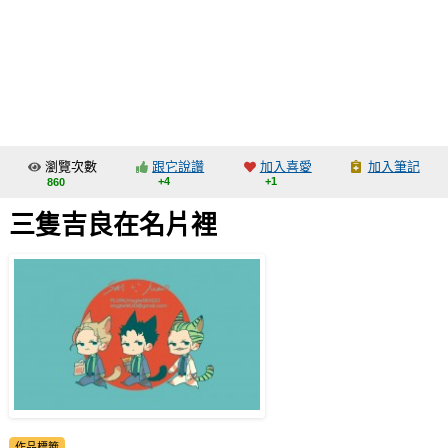
同人社團
工作委託
同人宣傳看板
繪圖藝廊
瀏覽次數
跟它說讚
加入喜愛
加入筆記
交流中心
+4
+1
860
攤位轉讓區
三隻吉良在名片裡
會員功能選單
會員中心
註冊會員
登入
作品標籤