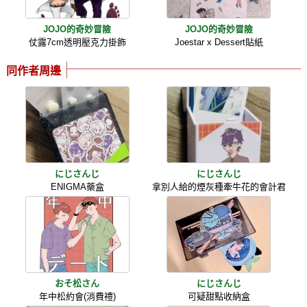
JOJO的奇妙冒險
JOJO的奇妙冒險
仗露7cm透明壓克力掛飾
Joestar x Dessert貼紙
同作者周邊
にじさんじ
にじさんじ
ENIGMA藥盒
拿別人給的煙灰種牽牛花的會計君
おそ松さん
にじさんじ
年中松約會(消費禮)
可疑甜點收納盒