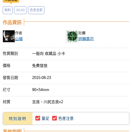
無料
JOJO
吉良吉影
作品資訊
作者
社團
山貓
迴轉壽司
性質類別
一般向 收藏品 小卡
價格
免費發放
發售日期
2015-08-23
尺寸
90×54mm
材質
吉良、川尻吉良x2
量足
色差注意
特別說明
其他說明