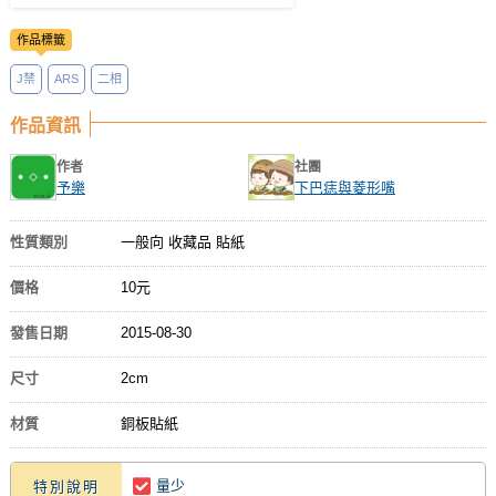
作品標籤
J禁
ARS
二相
作品資訊
作者
社團
予樂
下巴痣與菱形嘴
性質類別
一般向 收藏品 貼紙
價格
10元
發售日期
2015-08-30
尺寸
2cm
材質
銅板貼紙
量少
特別說明