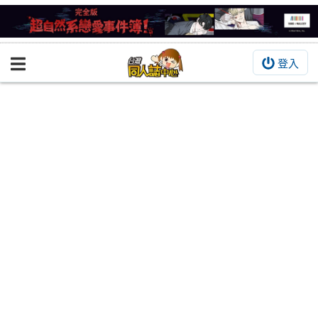
登入
BOOKY書集倉庫
同人作品
同人誌
同人周邊
同人數位作品
活動&消息
同人誌活動
最新消息
同人相關店家
宣傳&交流