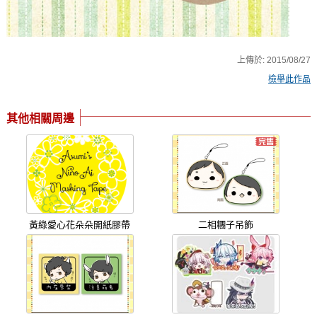
上傳於:
2015/08/27
檢舉此作品
其他相關周邊
黃綠愛心花朵朵開紙膠帶
二相糰子吊飾