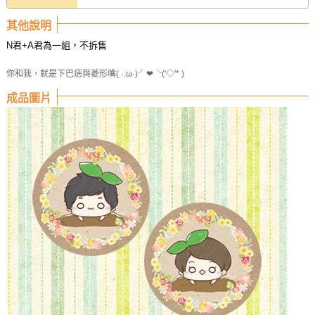
其他說明
N君+A君為一組，不拆售
你和我，就是下巴痣與菱形嘴( ·.ω·)╯❤╰('◇'* )
成品圖片