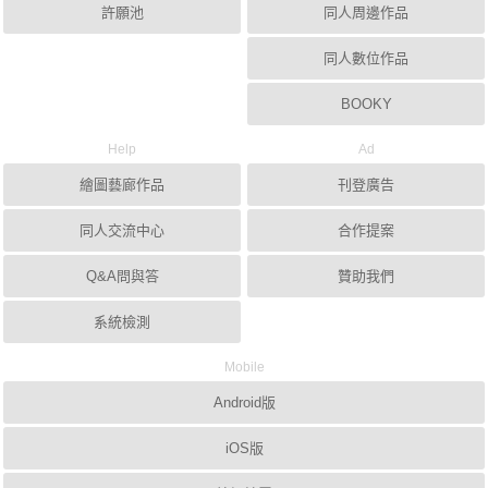
許願池
同人周邊作品
同人數位作品
BOOKY
Help
Ad
繪圖藝廊作品
刊登廣告
同人交流中心
合作提案
Q&A問與答
贊助我們
系統檢測
Mobile
Android版
iOS版