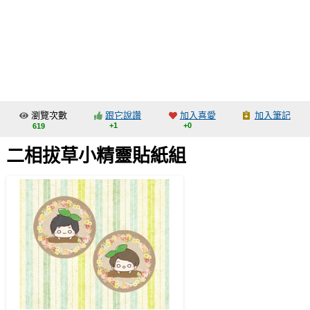
同人社團
工作委託
同人宣傳看板
繪圖藝廊
瀏覽次數
跟它說讚
加入喜愛
加入筆記
交流中心
+1
+0
619
攤位轉讓區
二相拔草小精靈貼紙組
會員功能選單
會員中心
註冊會員
登入