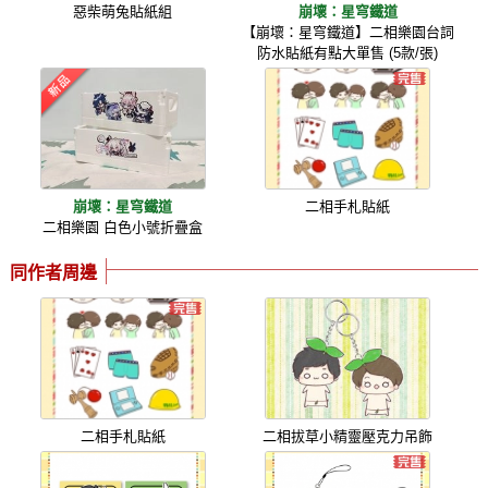
惡柴萌兔貼紙組
崩壞：星穹鐵道
【崩壞：星穹鐵道】二相樂園台詞
防水貼紙有點大單售 (5款/張)
崩壞：星穹鐵道
二相手札貼紙
二相樂園 白色小號折疊盒
同作者周邊
二相手札貼紙
二相拔草小精靈壓克力吊飾