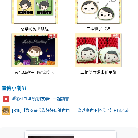
惡柴萌兔貼紙組
二相糰子吊飾
A君31歲生日紀念酷卡
二相雙面爆米花吊飾
宣傳小喇叭
🌈彩虹社JP好朋友學生一起讀書
[R18]【💍🍙是我沒好好保護你們……為甚麼你不怪我？】R18乙棘《Poker Face》* 含本篇劇情