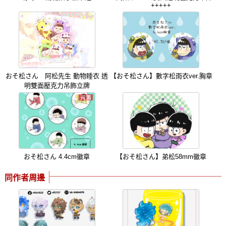
+++++
おそ松さん 阿松先生 動物睡衣 透
【おそ松さん】數字松雨衣ver.胸章
明雙面壓克力吊飾立牌
おそ松さん 4.4cm徽章
【おそ松さん】弟松58mm徽章
同作者周邊