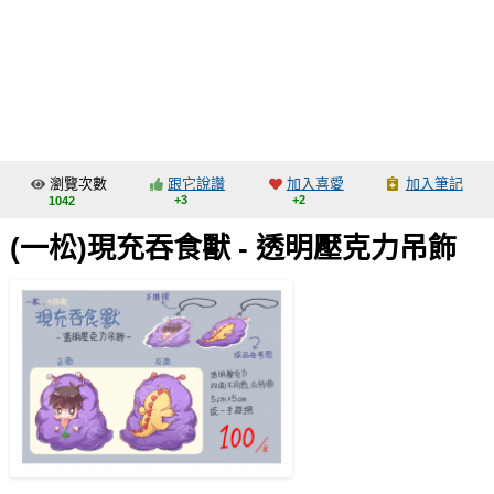
同人社團
工作委託
同人宣傳看板
繪圖藝廊
瀏覽次數
跟它說讚
加入喜愛
加入筆記
交流中心
+3
+2
1042
攤位轉讓區
(一松)現充吞食獸 - 透明壓克力吊飾
會員功能選單
會員中心
註冊會員
登入