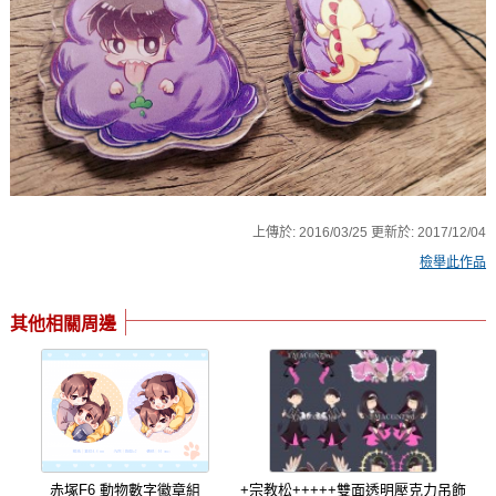
上傳於:
2016/03/25
更新於:
2017/12/04
檢舉此作品
其他相關周邊
赤塚F6 動物數字徽章組
+宗教松+++++雙面透明壓克力吊飾