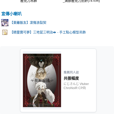
壓克力吊飾
_滴膠壓克力別針(7x7cm)
宣傳小喇叭
【東離飯友】凜殤浪裂契
【精靈寶可夢】三地鼠三明治🥪 - 手工點心模型吊飾
推薦同人誌
共振幅度
にじさんじ Vtuber
ChroNoiR CP向