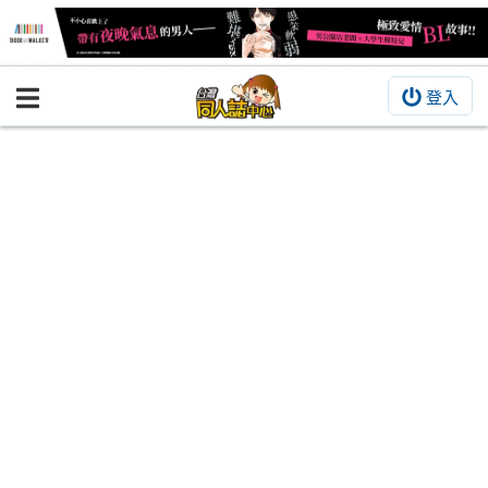
登入
BOOKY書集倉庫
同人作品
同人誌
同人周邊
同人數位作品
活動&消息
同人誌活動
最新消息
同人相關店家
宣傳&交流