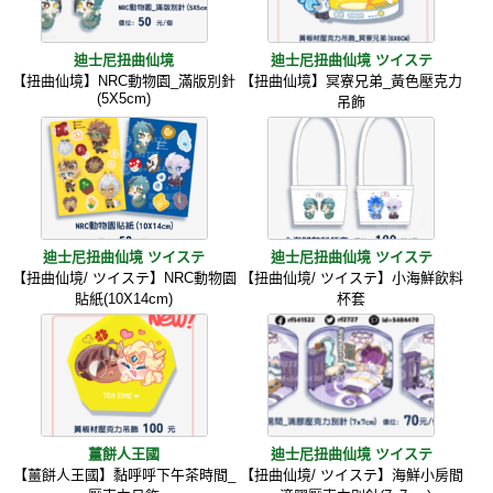
迪士尼扭曲仙境
迪士尼扭曲仙境 ツイステ
【扭曲仙境】NRC動物園_滿版別針
【扭曲仙境】冥寮兄弟_黃色壓克力
(5X5cm)
吊飾
迪士尼扭曲仙境 ツイステ
迪士尼扭曲仙境 ツイステ
【扭曲仙境/ ツイステ】NRC動物園
【扭曲仙境/ ツイステ】小海鮮飲料
貼紙(10X14cm)
杯套
薑餅人王國
迪士尼扭曲仙境 ツイステ
【薑餅人王國】黏呼呼下午茶時間_
【扭曲仙境/ ツイステ】海鮮小房間