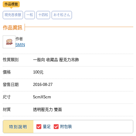
作品標籤
現充吞食獸
一松
十四松
おそ松さん
作品資訊
作者
5MIN
性質類別
一般向 收藏品 壓克力吊飾
價格
100元
發售日期
2016-08-27
尺寸
5cmX5cm
材質
透明壓克力 雙面
量足
附包裝
特別說明