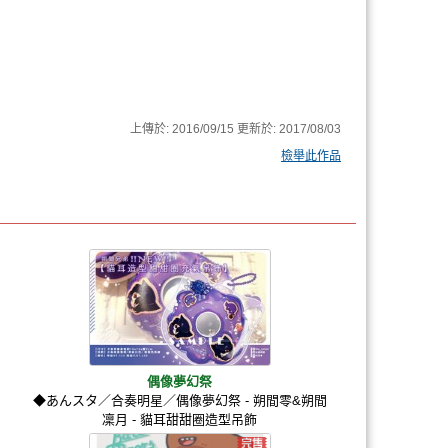
上傳於:
2016/09/15
更新於:
2017/08/03
檢舉此作品
偶像夢幻祭
◆あんスタ／合奏明星／偶像夢幻祭 - 朔間零&朔間
凜月 - 貓耳甜甜圈造型吊飾