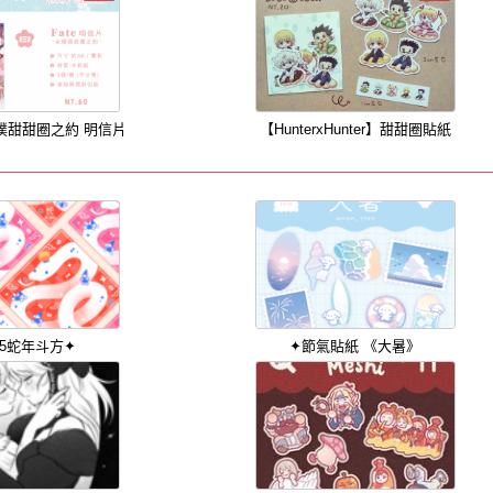
 女僕甜甜圈之約 明信片
【HunterxHunter】甜甜圈貼紙
25蛇年斗方✦
✦節氣貼紙 《大暑》