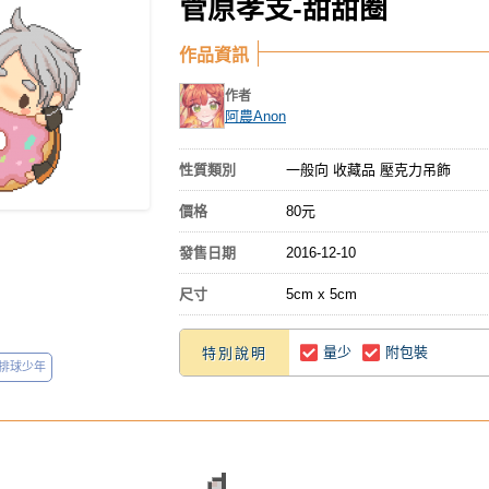
菅原孝支-甜甜圈
作品資訊
作者
阿農Anon
性質類別
一般向 收藏品 壓克力吊飾
價格
80元
發售日期
2016-12-10
尺寸
5cm x 5cm
量少
附包裝
特別說明
排球少年