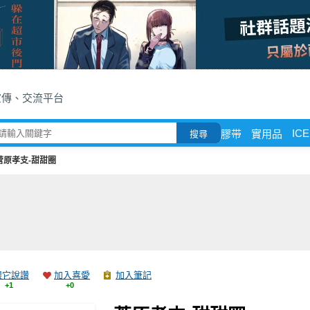
宣傳、交流平台
ICE
膠带
實用品
搜尋
菅原孝支-甜甜圈
跟它說讚
加入喜愛
加入筆記
+1
+0