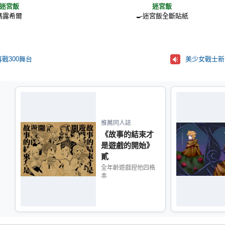
迷宮飯
迷宮飯
瑪露希爾
🍳迷宮飯全斷貼紙
戰300舞台
美少女戰士新
推薦同人誌
《故事的結束才
是遊戲的開始》
貳
全年齡遊戲捏他四格
本