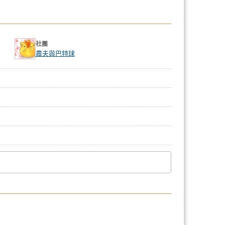
社團
農夫與巴特球