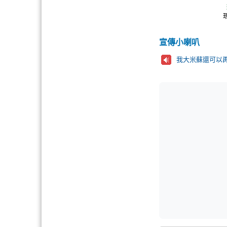
宣傳小喇叭
我大米蘇還可以再