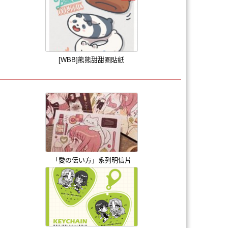
[WBB]熊熊甜甜圈貼紙
「愛の伝い方」系列明信片