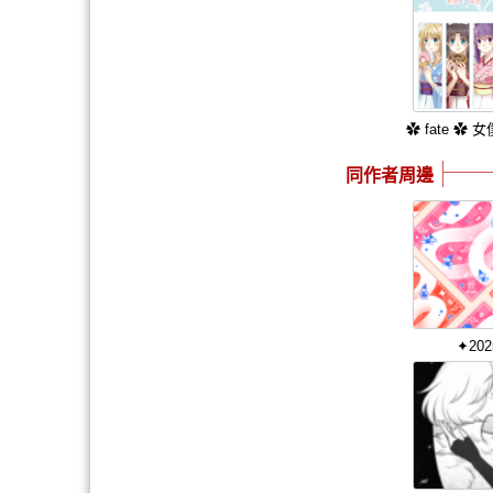
✿ fate ✿
同作者周邊
✦20