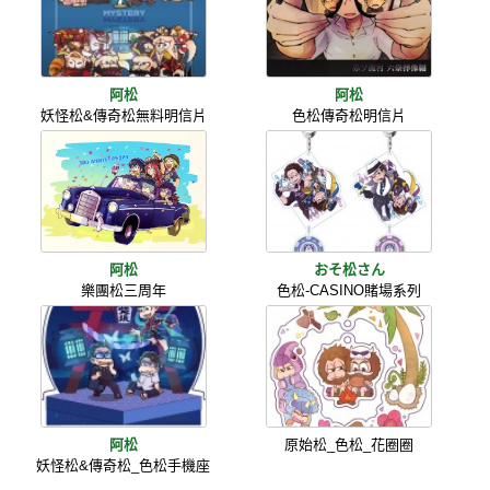
阿松
阿松
妖怪松&傳奇松無料明信片
色松傳奇松明信片
阿松
おそ松さん
樂團松三周年
色松-CASINO賭場系列
阿松
原始松_色松_花圈圈
妖怪松&傳奇松_色松手機座