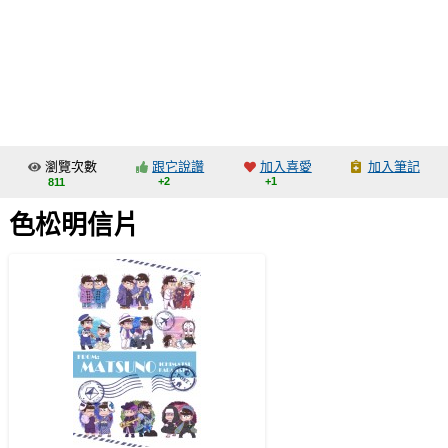
同人社團
工作委託
同人宣傳看板
繪圖藝廊
瀏覽次數
跟它說讚
加入喜愛
加入筆記
交流中心
+2
+1
811
攤位轉讓區
色松明信片
會員功能選單
會員中心
註冊會員
登入