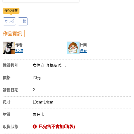
作品標籤
カラ松
一松
作品資訊
作者
社團
默海
徒花
性質類別
女性向 收藏品 酷卡
價格
20元
發售日期
?
尺寸
10cm*14cm
材質
象牙卡
已完售不會加印(製)
販售狀態