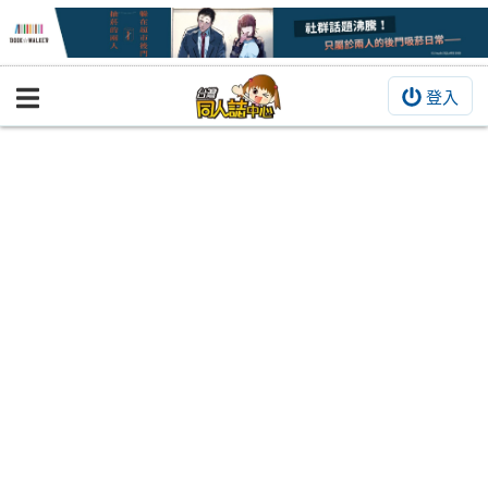
登入
BOOKY書集倉庫
同人作品
同人誌
同人周邊
同人數位作品
活動&消息
同人誌活動
最新消息
同人相關店家
宣傳&交流