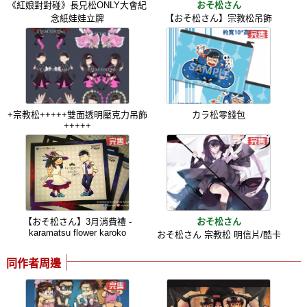
《紅娘對對碰》長兄松ONLY大會紀
おそ松さん
念紙娃娃立牌
【おそ松さん】宗教松吊飾
+宗教松+++++雙面透明壓克力吊飾
カラ松零錢包
+++++
【おそ松さん】3月消費禮 -
おそ松さん
karamatsu flower karoko
おそ松さん 宗教松 明信片/酷卡
同作者周邊