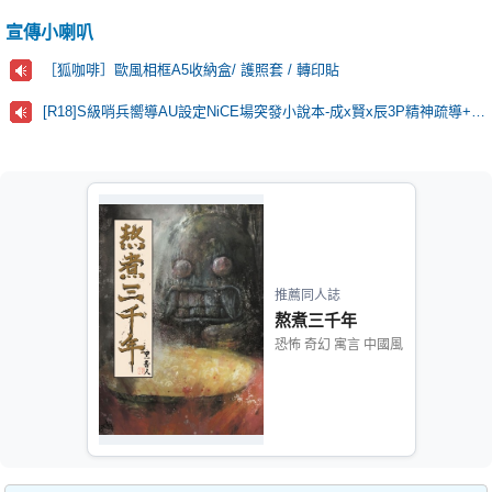
宣傳小喇叭
［狐咖啡］歐風相框A5收納盒/ 護照套 / 轉印貼
[R18]S級哨兵嚮導AU設定NiCE場突發小說本-成x賢x辰3P精神疏導+靈肉合一🫶
推薦同人誌
熬煮三千年
恐怖 奇幻 寓言 中國風