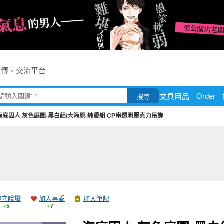
宣傳、交流平台
Order
文具用品
搜尋
海底囚人 灰色庭園-黑白組/大海原-純愛組 CP串透明壓克力吊飾
跟它說讚
加入喜愛
加入筆記
+5
+7