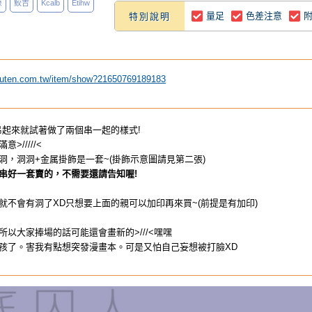
原
鮫吉
Kcalb
Etihw
量足
色差注意
特別說明
.ruten.com.tw/item/show?21650769189183
吊起來就試著做了兩個串一起的樣式!
>/////<
洞，洞洞+金属掛飾是一套~(掛飾示意圖請見第二張)
串好一套賣的，不需要還請告知喔!
就不會有洞了XD只想要上面的親可以加印再來買~(前提是有加印)
以大家捧場的話可能還會畫新的>///<嘿嘿
孩了。害我有點想突發漫畫本。可是又怕自己妄想被打臉XD