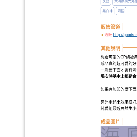
灰庭
大海原與大海
黑白神
海囚
販售管道
http://goods
通販
其他說明
想看可愛的CP組被
成品真的超可愛的好滿意
一刷最下面才會有洞
場次時基本上都是會
如果有加印的話下面
另外串起來效果很好所
純愛組最近居然生小
成品圖片