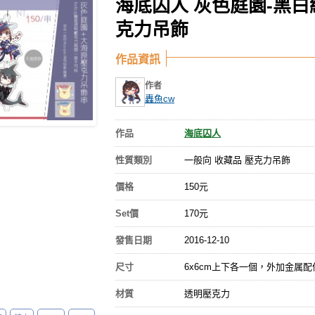
海底囚人 灰色庭園-黑白
克力吊飾
作品資訊
作者
轟魚cw
作品
海底囚人
性質類別
一般向 收藏品 壓克力吊飾
價格
150元
Set價
170元
發售日期
2016-12-10
尺寸
6x6cm上下各一個，外加金属配
材質
透明壓克力