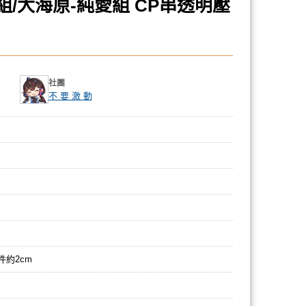
組/大海原-純愛組 CP串透明壓
社團
不 要 激 動
件約2cm