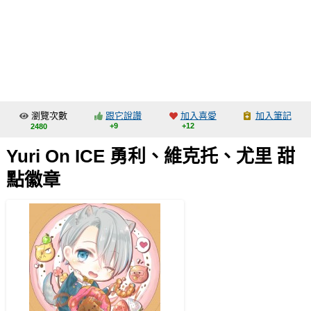
同人社團
工作委託
同人宣傳看板
繪圖藝廊
瀏覽次數
跟它說讚
加入喜愛
加入筆記
交流中心
+9
+12
2480
攤位轉讓區
Yuri On ICE 勇利、維克托、尤里 甜
會員功能選單
點徽章
會員中心
註冊會員
登入