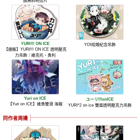
換無料明信片
YURI!!! ON ICE
YOI結婚紀念吊飾
【通販】YURI!!! ON ICE 透明壓克
力吊飾｜維克托、勇利
Yuri on ICE
ユーリ!!!onICE
【Yuri on ICE】維勇雙滑 海報
YURI*2 on ice 雙面透明壓克力吊飾
同作者周邊