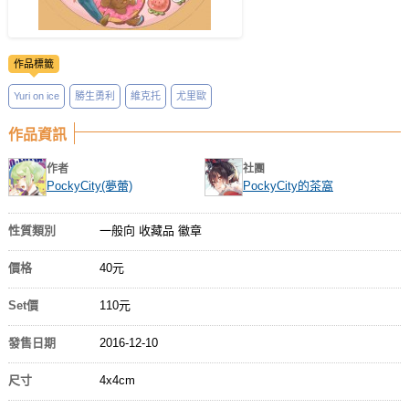
作品標籤
Yuri on ice
勝生勇利
維克托
尤里歐
作品資訊
作者
社團
PockyCity(夢蕾)
PockyCity的茶窩
性質類別
一般向 收藏品 徽章
價格
40元
Set價
110元
發售日期
2016-12-10
尺寸
4x4cm