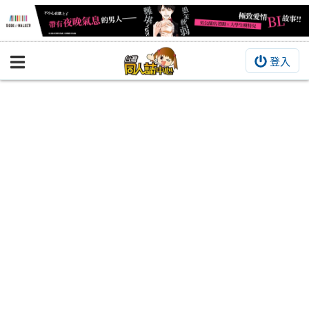
登入
BOOKY書集倉庫
同人作品
同人誌
同人周邊
同人數位作品
活動&消息
同人誌活動
最新消息
同人相關店家
宣傳&交流