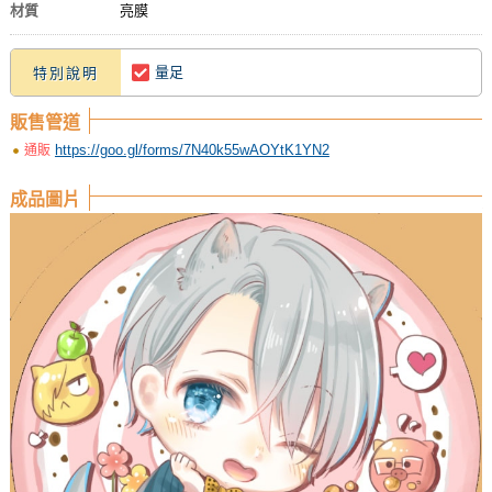
材質
亮膜
量足
特別說明
販售管道
https://goo.gl/forms/7N40k55wAOYtK1YN2
通販
成品圖片