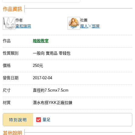
作品資訊
作者
社團
東和瑞容
魔人╳部屋
作品
暗殺教室
性質類別
一般向 實用品 零錢包
價格
250元
發售日期
2017-02-04
尺寸
直徑約7.5cmx7.5cm
材質
潛水布搭YKK正廠拉鍊
量足
特別說明
其他說明