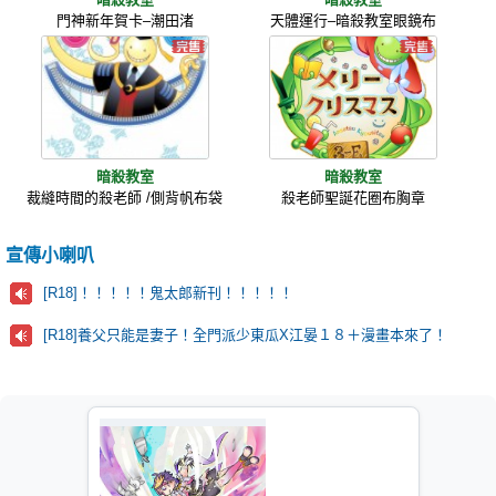
門神新年賀卡–潮田渚
天體運行–暗殺教室眼鏡布
暗殺教室
暗殺教室
裁縫時間的殺老師 /側背帆布袋
殺老師聖誕花圈布胸章
宣傳小喇叭
[R18]！！！！！鬼太郎新刊！！！！！
[R18]養父只能是妻子！全門派少東瓜X江晏１８＋漫畫本來了！