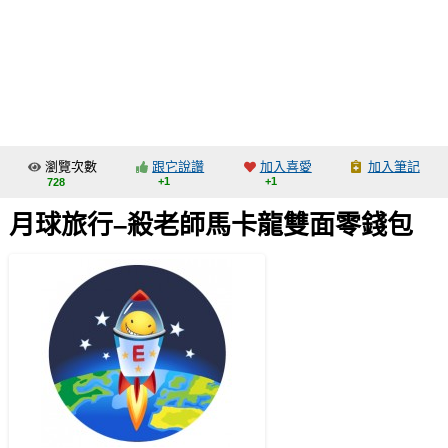
同人社團
工作委託
同人宣傳看板
繪圖藝廊
瀏覽次數
跟它說讚
加入喜愛
加入筆記
交流中心
+1
+1
728
攤位轉讓區
月球旅行–殺老師馬卡龍雙面零錢包
會員功能選單
會員中心
註冊會員
登入