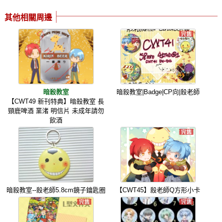
其他相關周邊
暗殺教室
暗殺教室|Badge|CP向|殺老師
【CWT49 新刊特典】暗殺教室 長
頸鹿啤酒 業渚 明信片 未成年請勿
飲酒
暗殺教室--殺老師5.8cm鏡子鑰匙圈
【CWT45】殺老師Q方形小卡