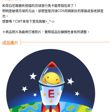
和哥白尼眼鏡布搭擋的月球旅行馬卡龍零錢包來了！
明明是破壞月球的元凶，卻想登陸月球COS阿姆斯壯的厚臉皮殺老師是
也。
想要嗎？CWT來地下室找我喔>_^-☆
※商品照片為廠商打樣照片，實際成品拉鍊顏色會有所調整。
成品圖片