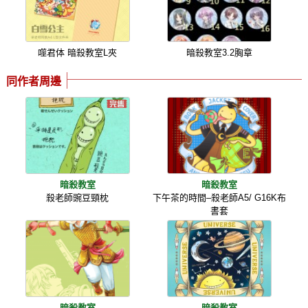
噬君体 暗殺教室L夾
暗殺教室3.2胸章
同作者周邊
暗殺教室
暗殺教室
殺老師豌豆頸枕
下午茶的時間–殺老師A5/ G16K布
書套
暗殺教室
暗殺教室