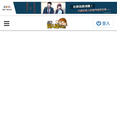
登入
BOOKY書集倉庫
同人作品
同人誌
同人周邊
同人數位作品
活動&消息
同人誌活動
最新消息
同人相關店家
宣傳&交流