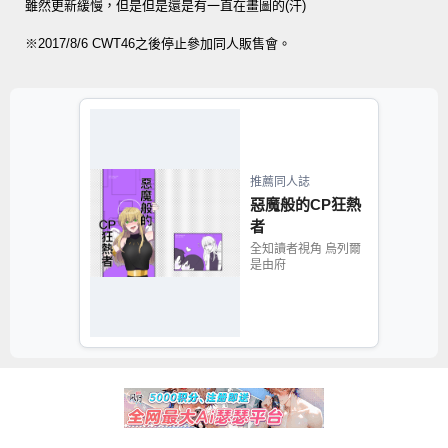
雖然更新緩慢，但是但是還是有一直在畫圖的(汗)
※2017/8/6 CWT46之後停止參加同人販售會。
推薦同人誌
惡魔般的CP狂熱
者
全知讀者視角 烏列爾
是由府