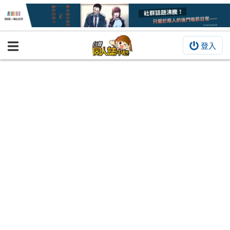
登入
BOOKY書集倉庫
同人作品
同人誌
同人周邊
同人數位作品
活動&消息
同人誌活動
最新消息
同人相關店家
宣傳&交流