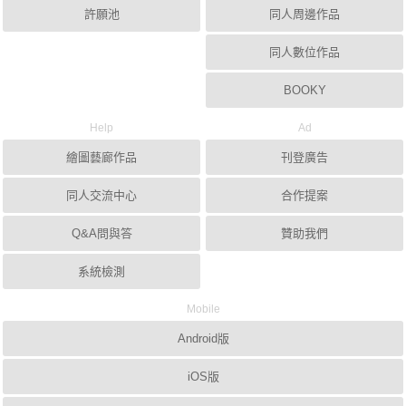
許願池
同人周邊作品
同人數位作品
BOOKY
Help
Ad
繪圖藝廊作品
刊登廣告
同人交流中心
合作提案
Q&A問與答
贊助我們
系統檢測
Mobile
Android版
iOS版