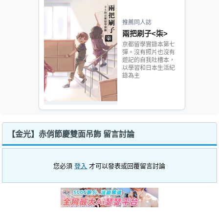
推薦同人誌
兩把刷子<柒>
京都留學實錄本第七
彈。沒有照片也沒有
遊記的自我吐槽本，
以學習和日本生活紀
錄為主
【金光】赤俏節慶雙面吊飾 留言討論
您必須
登入
才可以發表或回覆留言討論