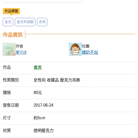
作品標籤
金光
金光布袋戲
赤俏
作品資訊
作者
社團
星YUI
糖奶不加
作品
金光
性質類別
女性向 收藏品 壓克力吊飾
價格
80元
發售日期
2017-06-24
尺寸
約5cm
材質
透明壓克力