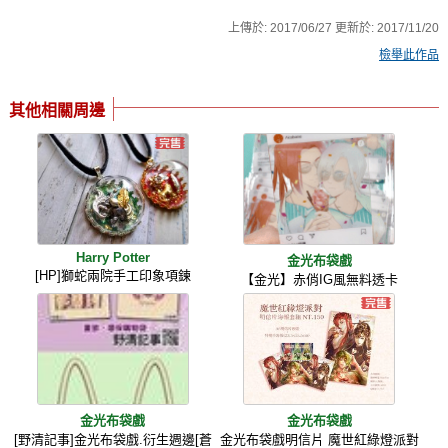
上傳於:
2017/06/27
更新於:
2017/11/20
檢舉此作品
其他相關周邊
Harry Potter
金光布袋戲
[HP]獅蛇兩院手工印象項鍊
【金光】赤俏IG風無料透卡
金光布袋戲
金光布袋戲
[野清記事]金光布袋戲.衍生週邊[蒼
金光布袋戲明信片 魔世紅綠燈派對