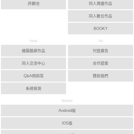
許願池
同人周邊作品
同人數位作品
BOOKY
Help
Ad
繪圖藝廊作品
刊登廣告
同人交流中心
合作提案
Q&A問與答
贊助我們
系統檢測
Mobile
Android版
iOS版