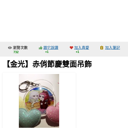
同人社團
工作委託
同人宣傳看板
繪圖藝廊
瀏覽次數
跟它說讚
加入喜愛
加入筆記
交流中心
+1
+1
732
攤位轉讓區
【金光】赤俏節慶雙面吊飾
會員功能選單
會員中心
註冊會員
登入