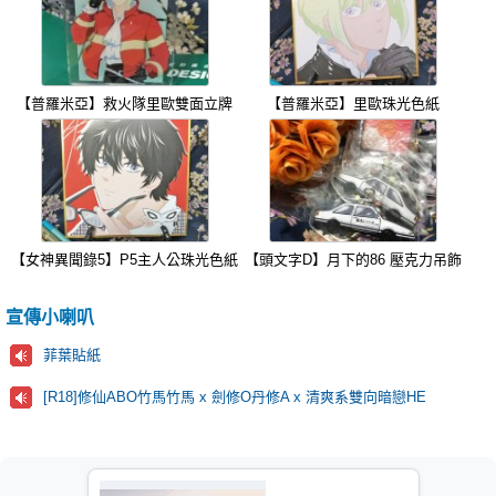
【普羅米亞】救火隊里歐雙面立牌
【普羅米亞】里歐珠光色紙
【女神異聞錄5】P5主人公珠光色紙
【頭文字D】月下的86 壓克力吊飾
宣傳小喇叭
菲葉貼紙
[R18]修仙ABO竹馬竹馬 x 劍修O丹修A x 清爽系雙向暗戀HE