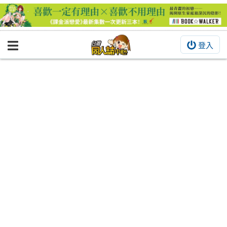
登入
BOOKY書集倉庫
同人作品
同人誌
同人周邊
同人數位作品
活動&消息
同人誌活動
最新消息
同人相關店家
宣傳&交流