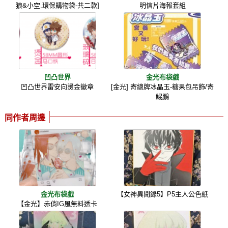
狼&小空.環保購物袋-共二款]
明信片海報套組
凹凸世界
金光布袋戲
凹凸世界雷安向燙金徽章
[金光] 寄總牌冰晶玉-糖果包吊飾/寄
鯤鵬
同作者周邊
金光布袋戲
【女神異聞錄5】P5主人公色紙
【金光】赤俏IG風無料透卡