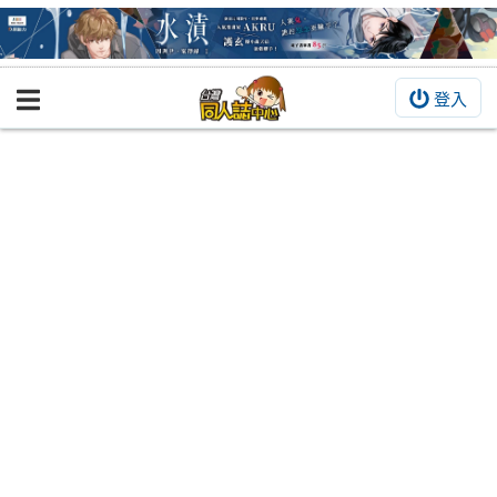
登入
BOOKY書集倉庫
同人作品
同人誌
同人周邊
同人數位作品
活動&消息
同人誌活動
最新消息
同人相關店家
宣傳&交流