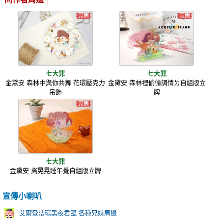
七大罪
七大罪
金黛安 森林中與你共舞 花環壓克力
金黛安 森林裡偷偷調情ㄉ自組版立
吊飾
牌
七大罪
金黛安 搖晃晃睡午覺自組版立牌
宣傳小喇叭
艾爾登法環黑夜君臨 各種兄妹周邊