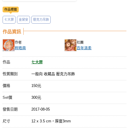
作品標籤
七大罪
金黛安
壓克力吊飾
作品資訊
作者
社團
程皓南
百年溫柔
作品
七大罪
性質類別
一般向 收藏品 壓克力吊飾
價格
150元
Set價
300元
發售日期
2017-08-05
尺寸
12 x 3.5 cm，厚度3mm