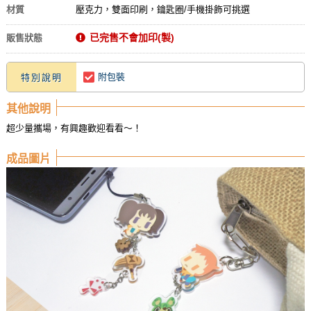
材質
壓克力，雙面印刷，鑰匙圈/手機掛飾可挑選
已完售不會加印(製)
販售狀態
附包裝
特別說明
其他說明
超少量攜場，有興趣歡迎看看～！
成品圖片