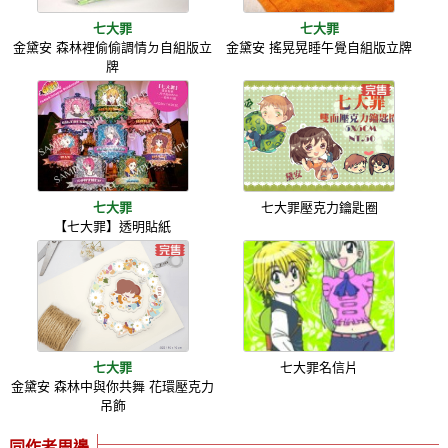
七大罪
七大罪
金黛安 森林裡偷偷調情ㄉ自組版立
金黛安 搖晃晃睡午覺自組版立牌
牌
七大罪
七大罪壓克力鑰匙圈
【七大罪】透明貼紙
七大罪
七大罪名信片
金黛安 森林中與你共舞 花環壓克力
吊飾
同作者周邊