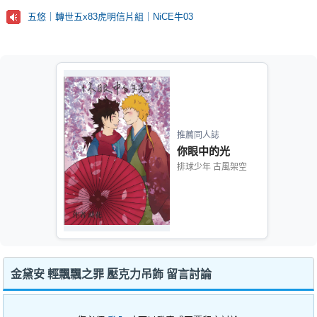
五悠｜轉世五x83虎明信片組｜NiCE牛03
推薦同人誌
你眼中的光
排球少年 古風架空
金黛安 輕飄飄之罪 壓克力吊飾 留言討論