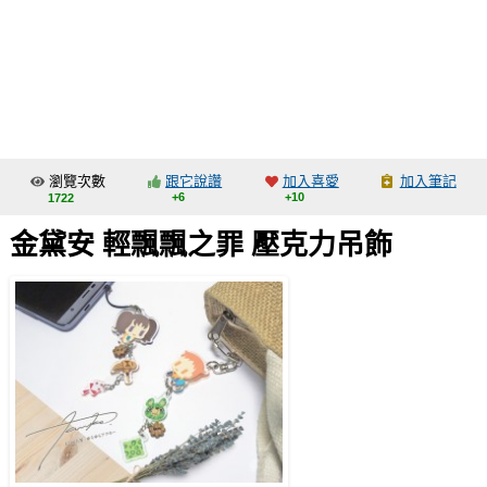
同人社團
工作委託
同人宣傳看板
繪圖藝廊
瀏覽次數
跟它說讚
加入喜愛
加入筆記
交流中心
+6
+10
1722
攤位轉讓區
金黛安 輕飄飄之罪 壓克力吊飾
會員功能選單
會員中心
註冊會員
登入