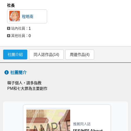
社長
程皓南
1
站內社員：
0
其他社員：
社團介紹
同人誌作品(14)
周邊作品(4)
社團簡介
韓子個人，請多指教
PM和七大罪為主要創作
推薦同人誌
[SS/HP] About