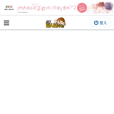
登入
BOOKY書集倉庫
同人作品
同人誌
同人周邊
同人數位作品
活動&消息
同人誌活動
最新消息
同人相關店家
宣傳&交流