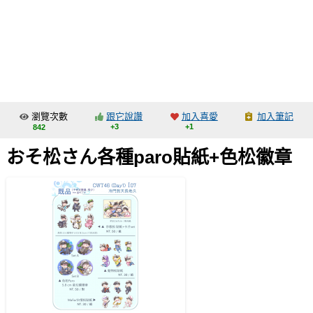
同人社團
工作委託
同人宣傳看板
繪圖藝廊
瀏覽次數
跟它說讚
加入喜愛
加入筆記
交流中心
+3
+1
842
攤位轉讓區
おそ松さん各種paro貼紙+色松徽章
會員功能選單
會員中心
註冊會員
登入