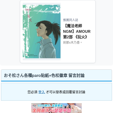
推薦同人誌
【魔法老師
NGM】AMOUR
第2部 《玩火》
剎那x木乃香。
おそ松さん各種paro貼紙+色松徽章 留言討論
您必須
登入
才可以發表或回覆留言討論