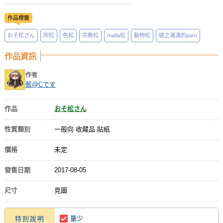
作品標籤
おそ松さん
阿松
色松
宗教松
mafia松
動物松
總之滿滿的paro
作品資訊
作者
藍@Cです
作品
おそ松さん
性質類別
一般向 收藏品 貼紙
價格
未定
發售日期
2017-08-05
尺寸
見圖
量少
特別說明