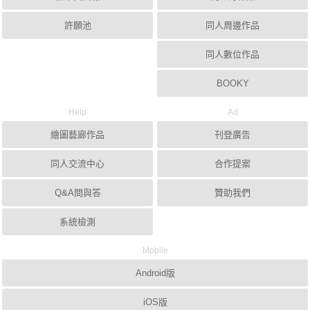
許願池
同人周邊作品
同人數位作品
BOOKY
Help
Ad
繪圖藝廊作品
刊登廣告
同人交流中心
合作提案
Q&A問與答
贊助我們
系統檢測
Mobile
Android版
iOS版