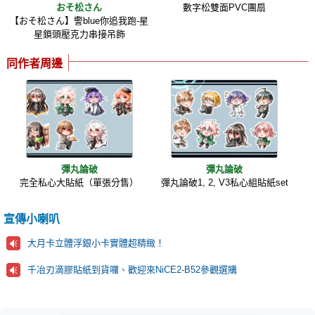
おそ松さん
數字松雙面PVC團扇
【おそ松さん】警blue你追我跑-星
星鎖頭壓克力串接吊飾
同作者周邊
彈丸論破
彈丸論破
完全私心大貼紙（單張分售）
彈丸論破1, 2, V3私心組貼紙set
宣傳小喇叭
大月卡立體浮銀小卡實體超精緻！
千冶刃滴膠貼紙到貨囉、歡迎來NiCE2-B52參觀選購