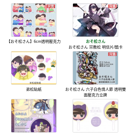
【おそ松さん】6cm透明壓克力
おそ松さん
おそ松さん 宗教松 明信片/酷卡
弟松貼紙
おそ松さん 六子白色情人節 透明雙
面壓克力立牌