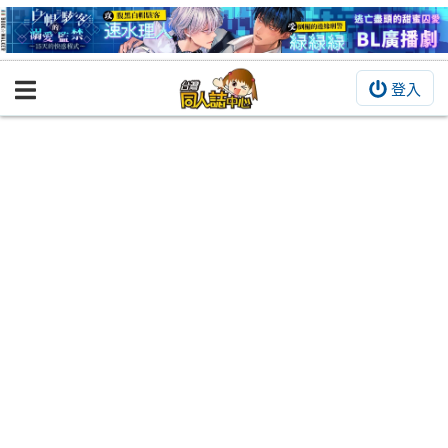
登入
BOOKY書集倉庫
同人作品
同人誌
同人周邊
同人數位作品
活動&消息
同人誌活動
最新消息
同人相關店家
宣傳&交流