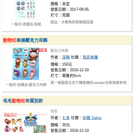
價格：未定
發售日期：2017-08-05
尺寸：見圖
既品，大概每款剩幾個這樣
一般向 收藏品 貼紙
動物松
串接壓克力吊飾
壓克力吊飾
作者：
深殤
社團：
我武者羅
價格：150元
發售日期：2016-12-10
尺寸：單隻約5cm
第一張圖是在虎穴轉蛋機的sample台紙我挪來用,
一般向 收藏品 壓克力吊飾
別在意(? 速度松/材木松/數字松 單…
毛毛
動物松
布質別針
別針
作者：
七肯
社團：
砂糖 Satou
價格：30元
發售日期：2016-12-10