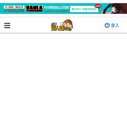
登入
BOOKY書集倉庫
同人作品
同人誌
同人周邊
同人數位作品
活動&消息
同人誌活動
最新消息
同人相關店家
宣傳&交流