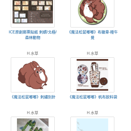
ICE原創郵票貼紙 刺蝟/北極/
《魔法松鼠嘟嘟》布徽章-睡午
森林動物
覺
H.水草
H.水草
《魔法松鼠嘟嘟》刺繡別針
《魔法松鼠嘟嘟》帆布飲料袋
H.水草
H.水草