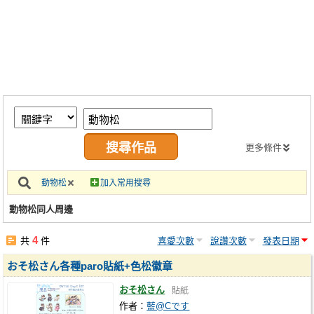
同人社團
工作委託
同人宣傳看板
繪圖藝廊
交流中心
攤位轉讓區
更多條件
會員功能選單
動物松
加入常用搜尋
會員中心
動物松同人周邊
註冊會員
4
共
件
喜愛次數
說讚次數
發表日期
登入
おそ松さん各種paro貼紙+色松徽章
おそ松さん
貼紙
作者：
藍@Cです