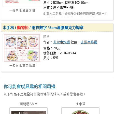
尺寸：5X5cm 特點為10X10cm
材質：厚不織布+別針
一般向 收藏品 別針
此為人工剪裁，邊框多少都會有誤差請見諒><!!
※卡拉虎、一松貓完售！ 十四犬剩極…
水手松 /
動物松
/ 雨衣數字 *5cm滴膠壓克力胸章
胸章
作者：
非當事炸蝦
社團：
非當事炸蝦
價格：70元
發售日期：2016-08-14
尺寸：5*5
一般向 收藏品 胸章
你可能會感興趣的相關周邊
以下作品不是完全符合搜尋條件的結果，或許您會喜歡。
阿萌萌AMM
H.水草