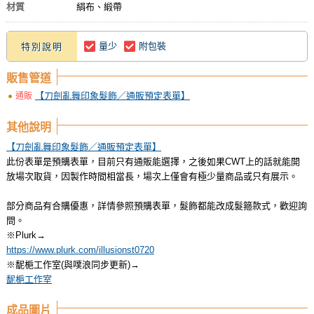
材質
絹布、緞帶
量少
附包裝
特別說明
販售管道
【刀劍亂舞印象髮飾／通販預定表單】
通販
其他說明
【刀劍亂舞印象髮飾／通販預定表單】
此份表單是預購表單，目前只有通販能選擇，之後如果CWT上的話就能開
放場次取貨，因製作時間相當長，場次上僅會有極少量商品或只有展示。
部分商品有合購優惠，詳情參照預購表單，髮飾都能改成髮箍款式，歡迎詢
問。
※Plurk→
https://www.plurk.com/illusionst0720
※馜梔工作室(與噗浪同步更新)→
馜梔工作室
成品圖片