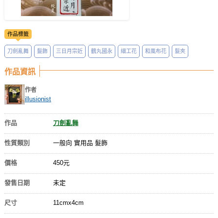
作品標籤
刀劍亂舞
髮飾
三日月宗近
鶴丸國永
細工花
和風布花
髮夾
作品資訊
作者
illusionist
作品
刀劍亂舞
性質類別
一般向 實用品 髮飾
價格
450元
發售日期
未定
尺寸
11cmx4cm