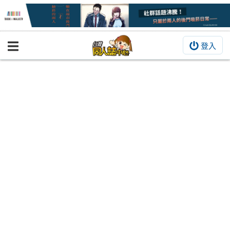
登入
BOOKY書集倉庫
同人作品
同人誌
同人周邊
同人數位作品
活動&消息
同人誌活動
最新消息
同人相關店家
宣傳&交流