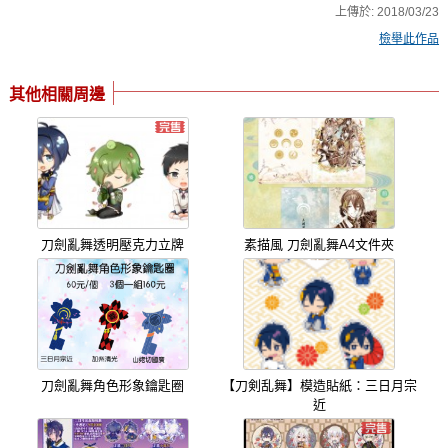
上傳於:
2018/03/23
檢舉此作品
其他相關周邊
刀劍亂舞透明壓克力立牌
素描風 刀劍亂舞A4文件夾
刀劍亂舞角色形象鑰匙圈
【刀剣乱舞】模造貼紙：三日月宗
近