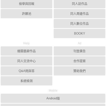
檢舉與回報
同人誌作品
許願池
同人周邊作品
同人數位作品
BOOKY
Help
Ad
繪圖藝廊作品
刊登廣告
同人交流中心
合作提案
Q&A問與答
贊助我們
系統檢測
Mobile
Android版