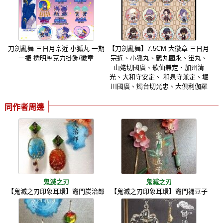
刀劍亂舞 三日月宗近 小狐丸 一期
【刀劍亂舞】7.5CM 大徽章 三日月
一振 透明壓克力掛飾/徽章
宗近、小狐丸、鶴丸國永、蛍丸、
山姥切國廣、歌仙兼定、加州清
光、大和守安定、 和泉守兼定、堀
川國廣、燭台切光忠、大倶利伽羅
同作者周邊
鬼滅之刃
鬼滅之刃
【鬼滅之刃印象耳環】竈門炭治郎
【鬼滅之刃印象耳環】竈門禰豆子