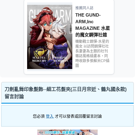
推薦同人誌
THE GUND-
ARM,Inc
MAGAZINE 水星
的魔女鋼彈社雜
誌插畫集
機動戰士鋼彈-水星的
魔女 以訪問鋼彈社社
長妻妻為主題的社刊
雜誌風格插畫本，同
時收錄多張蘇米CP插
圖
刀劍亂舞印象髮飾─細工花髮夾(三日月宗近、鶴丸國永款)
留言討論
您必須
登入
才可以發表或回覆留言討論