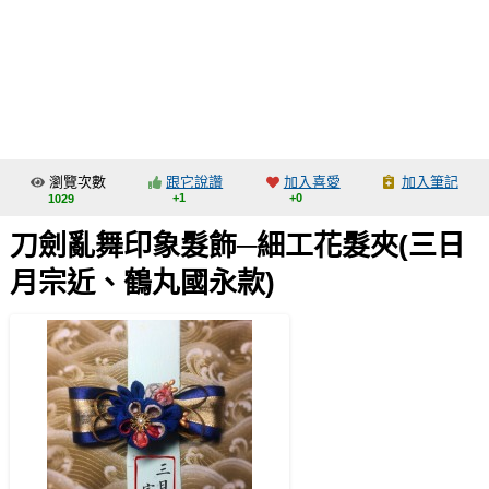
同人社團
工作委託
同人宣傳看板
繪圖藝廊
瀏覽次數
跟它說讚
加入喜愛
加入筆記
交流中心
+1
+0
1029
攤位轉讓區
刀劍亂舞印象髮飾─細工花髮夾(三日
會員功能選單
月宗近、鶴丸國永款)
會員中心
註冊會員
登入