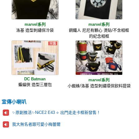
marvel系列
marvel系列
洛基 造型刺繡保冷袋
鋼鐵人 尼尼有顆心 燙貼/不含相框
的紀念相框
DC Batman
marvel系列
蝙蝠俠 造型三層包
小蜘蛛/洛基 造型刺繡環保飲料提袋
宣傳小喇叭
✨原創推活✨NiCE2 E43 ⟡ 出門走走卡框新發售！
我大無名者跟可愛小梅蕾爾