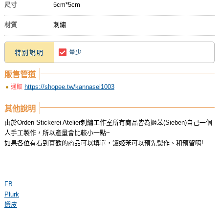
尺寸
5cm*5cm
材質
刺繡
量少
特別說明
販售管道
https://shopee.tw/kannasei1003
通販
其他說明
由於Orden Stickerei Atelier刺繡工作室所有商品皆為姬苯(Sieben)自己一個
人手工製作，所以產量會比較小一點~
如果各位有看到喜歡的商品可以填單，讓姬苯可以預先製作、和預留唷!
FB
Plurk
蝦皮