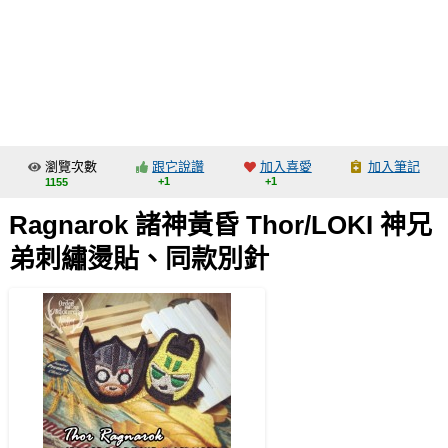
同人社團
工作委託
同人宣傳看板
繪圖藝廊
瀏覽次數
跟它說讚
加入喜愛
加入筆記
交流中心
+1
+1
1155
攤位轉讓區
Ragnarok 諸神黃昏 Thor/LOKI 神兄
會員功能選單
弟刺繡燙貼、同款別針
會員中心
註冊會員
登入