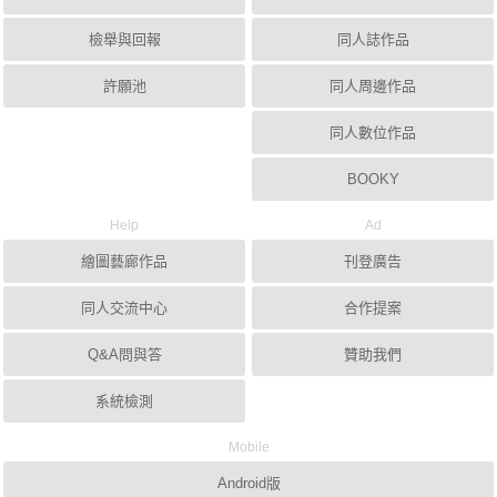
檢舉與回報
同人誌作品
許願池
同人周邊作品
同人數位作品
BOOKY
Help
Ad
繪圖藝廊作品
刊登廣告
同人交流中心
合作提案
Q&A問與答
贊助我們
系統檢測
Mobile
Android版