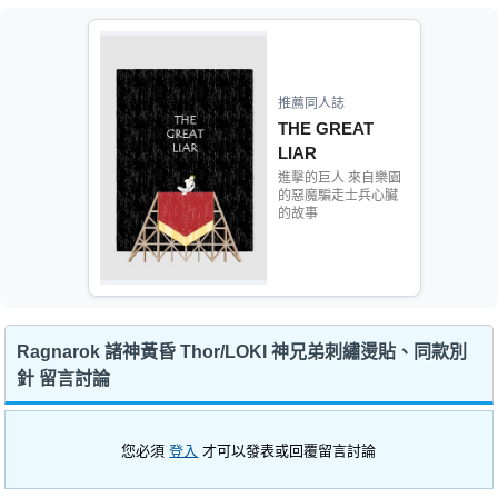
推薦同人誌
THE GREAT
LIAR
進擊的巨人 來自樂園
的惡魔騙走士兵心臟
的故事
Ragnarok 諸神黃昏 Thor/LOKI 神兄弟刺繡燙貼、同款別
針 留言討論
您必須
登入
才可以發表或回覆留言討論