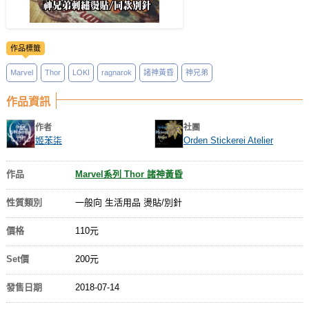
作品標籤
Marvel
Thor
LOKI
ragnarok
諸神黃昏
神兄弟
作品資訊
作者
社團
姬苯柒
Orden Stickerei Atelier
作品
Marvel系列 Thor 諸神黃昏
性質類別
一般向 生活用品 燙貼/別針
價格
110元
Set價
200元
發售日期
2018-07-14