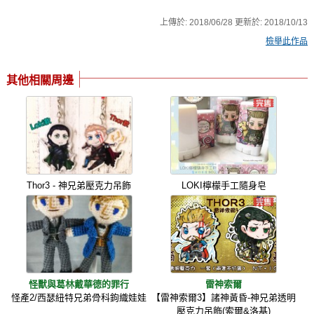
上傳於:
2018/06/28
更新於:
2018/10/13
檢舉此作品
其他相關周邊
Thor3 - 神兄弟壓克力吊飾
LOKI檸檬手工隨身皂
怪獸與葛林戴華德的罪行
雷神索爾
怪產2/西瑟紐特兄弟骨科鉤織娃娃
【雷神索爾3】諸神黃昏-神兄弟透明
壓克力吊飾(索爾&洛基)