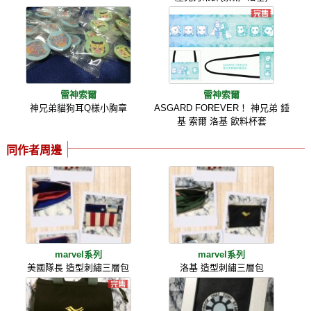
雷神索爾
雷神索爾
神兄弟貓狗耳Q樣小胸章
ASGARD FOREVER！ 神兄弟 錘
基 索爾 洛基 飲料杯套
同作者周邊
marvel系列
marvel系列
美國隊長 造型刺繡三層包
洛基 造型刺繡三層包