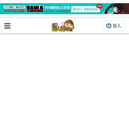
登入
BOOKY書集倉庫
同人作品
同人誌
同人周邊
同人數位作品
活動&消息
同人誌活動
最新消息
同人相關店家
宣傳&交流