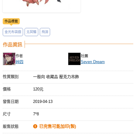
作品標籤
金光布袋戲
北冥觴
飛淵
作品資訊
作者
社團
艸四
Seven Dream
性質類別
一般向 收藏品 壓克力吊飾
價格
120元
發售日期
2019-04-13
尺寸
7*8
已完售可能加印(製)
販售狀態