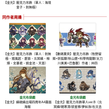
【金光】壓克力吊飾（單人：海境
皇子、劍無極）
同作者周邊
【金光】壓克力吊飾（單人：劍無
【數碼寶貝】壓克力吊飾（牧野留
極、隨風起、蒼狼、北冥縝、榕
姬+妖狐獸/秋山遼+科學飛龍獸/太刀
燁、女暴君、姚金池、天首）
川美美+巴魯獸）作者：艸四
金光布袋戲
金光布袋戲
【金光】縝硯縝出場四周年A4霧面
【金光】壓克力吊飾單人ver.B（北
海報
冥縝/硯寒清/欲星移/夢虯孫/右文丞