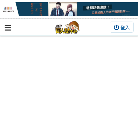
登入
BOOKY書集倉庫
同人作品
同人誌
同人周邊
同人數位作品
活動&消息
同人誌活動
最新消息
同人相關店家
宣傳&交流