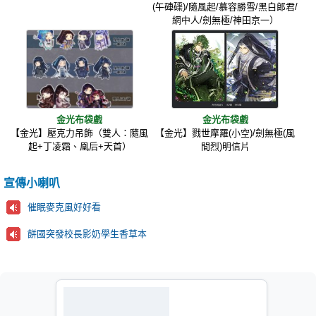
(午硨磲)/隨風起/慕容勝雪/黑白郎君/
網中人/劍無極/神田京一）
金光布袋戲
金光布袋戲
【金光】壓克力吊飾（雙人：隨風
【金光】戮世摩羅(小空)/劍無極(風
起+丁凌霜、凰后+天首）
間烈)明信片
宣傳小喇叭
催眠麥克風好好看
餅國突發校長影奶學生香草本