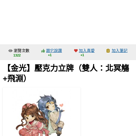
同人社團
工作委託
同人宣傳看板
繪圖藝廊
瀏覽次數
跟它說讚
加入喜愛
加入筆記
交流中心
+1
+1
1322
攤位轉讓區
【金光】壓克力立牌（雙人：北冥觴
會員功能選單
+飛淵）
會員中心
註冊會員
登入