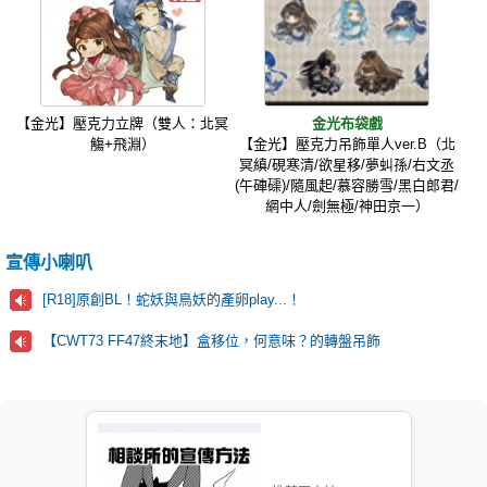
【金光】壓克力立牌（雙人：北冥
金光布袋戲
觴+飛淵）
【金光】壓克力吊飾單人ver.B（北
冥縝/硯寒清/欲星移/夢虯孫/右文丞
(午硨磲)/隨風起/慕容勝雪/黑白郎君/
網中人/劍無極/神田京一）
宣傳小喇叭
[R18]原創BL！蛇妖與鳥妖的產卵play...！
【CWT73 FF47終末地】盒移位，何意味？的轉盤吊飾