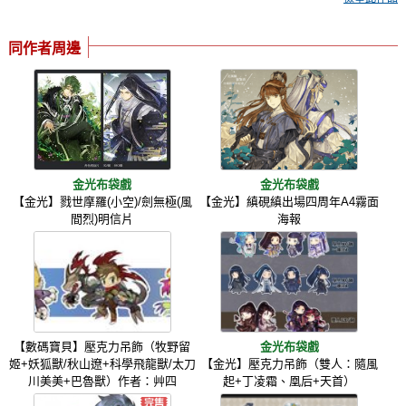
同作者周邊
金光布袋戲
金光布袋戲
【金光】戮世摩羅(小空)/劍無極(風
【金光】縝硯縝出場四周年A4霧面
間烈)明信片
海報
【數碼寶貝】壓克力吊飾（牧野留
金光布袋戲
姬+妖狐獸/秋山遼+科學飛龍獸/太刀
【金光】壓克力吊飾（雙人：隨風
川美美+巴魯獸）作者：艸四
起+丁凌霜、凰后+天首）