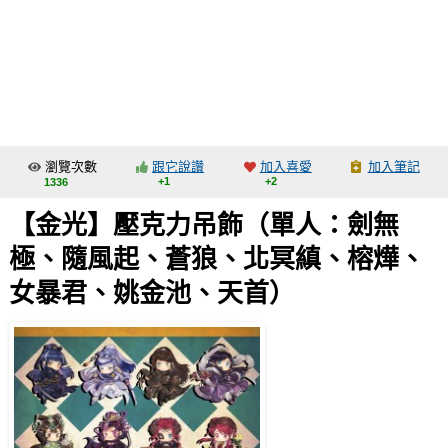
同人社團
工作委託
同人宣傳看板
繪圖藝廊
瀏覽次數
跟它說讚
加入喜愛
加入筆記
交流中心
+1
+2
1336
攤位轉讓區
【金光】壓克力吊飾（單人：劍無
會員功能選單
極、隨風起、蒼狼、北冥縝、榕燁、
會員中心
女暴君、姚金池、天首）
註冊會員
登入