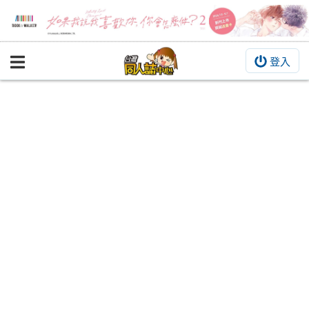
登入
BOOKY書集倉庫
同人作品
同人誌
同人周邊
同人數位作品
活動&消息
同人誌活動
最新消息
同人相關店家
宣傳&交流