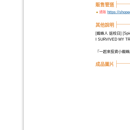
販售管道
https://shop
通販
其他說明
[蜘蛛人 返校日] [Spide
I SURVIVED MY T
『一起來投資小蜘蛛
成品圖片