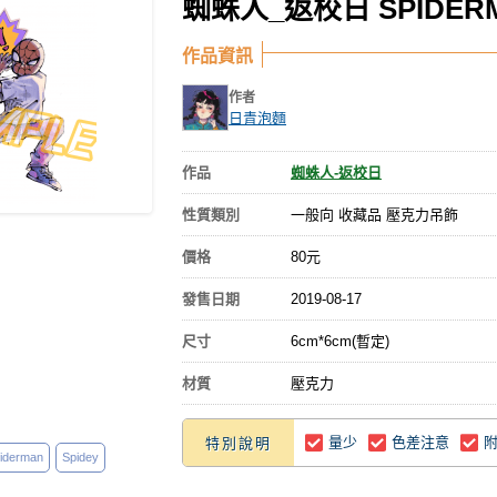
蜘蛛人_返校日 SPIDE
作品資訊
作者
日青泡麵
作品
蜘蛛人-返校日
性質類別
一般向 收藏品 壓克力吊飾
價格
80元
發售日期
2019-08-17
尺寸
6cm*6cm(暫定)
材質
壓克力
量少
色差注意
特別說明
iderman
Spidey