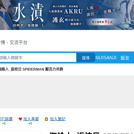
宣傳、交流平台
NIJISANJI
飯友
搜尋
蜘蛛人_返校日 SPIDERMAN 壓克力吊飾
跟它說讚
加入喜愛
加入筆記
+1
+1