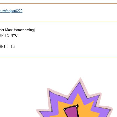
ee.tw/edgar0222
r-Man: Homecoming]
RIP TO NYC
股！！！』