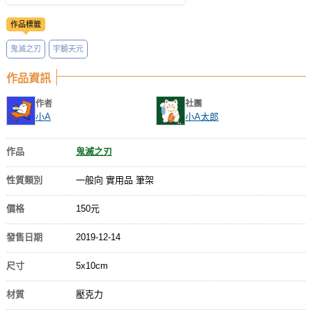
作品標籤
鬼滅之刃
宇髓天元
作品資訊
作者
社團
小A
小A太郎
作品
鬼滅之刃
性質類別
一般向 實用品 筆架
價格
150元
發售日期
2019-12-14
尺寸
5x10cm
材質
壓克力