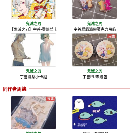
鬼滅之刃
鬼滅之刃
【鬼滅之刃】宇善-燙銀酷卡
宇善貓貓滴膠壓克力吊飾
鬼滅之刃
鬼滅之刃
宇善濕身小卡組
宇善PU零錢包
同作者周邊