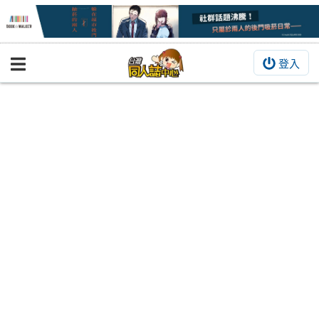
登入
BOOKY書集倉庫
同人作品
同人誌
同人周邊
同人數位作品
活動&消息
同人誌活動
最新消息
同人相關店家
宣傳&交流