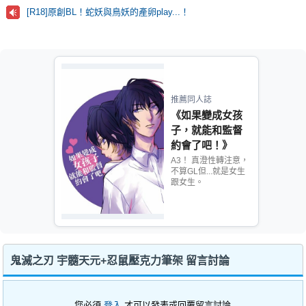
[R18]原創BL！蛇妖與鳥妖的產卵play...！
推薦同人誌
《如果變成女孩
子，就能和監督
約會了吧！》
A3！ 真澄性轉注意，
不算GL但...就是女生
跟女生。
鬼滅之刃 宇髓天元+忍鼠壓克力筆架 留言討論
您必須
登入
才可以發表或回覆留言討論