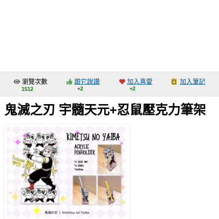
同人社團
工作委託
同人宣傳看板
繪圖藝廊
瀏覽次數
跟它說讚
加入喜愛
加入筆記
交流中心
+2
+2
1512
攤位轉讓區
鬼滅之刃 宇髓天元+忍鼠壓克力筆架
會員功能選單
會員中心
註冊會員
登入