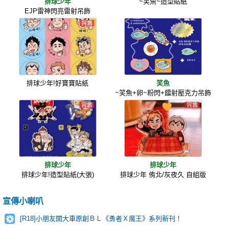
排球少年
~笑魚~造型貼紙
EJP雷神閃亮雷射吊飾
排球少年!好寶寶貼紙
笑魚
~笑魚+卵~粉閃+鐳射壓克力吊飾
排球少年
排球少年
排球少年!造型貼紙(大張)
排球少年 侑北/灰夜久 自組版
宣傳小喇叭
[R18]小朋友開大車原創ＢＬ《勇者Ｘ魔王》系列新刊！