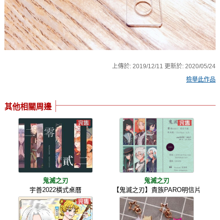
上傳於:
2019/12/11
更新於:
2020/05/24
檢舉此作品
其他相關周邊
鬼滅之刃
鬼滅之刃
宇善2022橫式桌曆
【鬼滅之刃】貴族PARO明信片