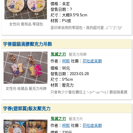
價格：未定
發售日期：?
尺寸：大概9.5*9.5cm
材質：PU皮
女性向 實用品 零錢包
是印來自用的零錢包，真的超可愛...(´▽`ʃ♡ƪ)"
宇善貓貓滴膠壓克力吊飾
鬼滅之刃
壓克力吊飾
作者：
呵熙
社團：
花吐症末期
價格：90元
發售日期：2023-01-28
尺寸：5*5cm
材質：壓克力
女性向 收藏品 壓克力吊飾
只會有少少量在攤位上ヽ(=^･ω･^=)丿歡迎挑看選
看!
宇善(遊郭篇)飯友壓克力
鬼滅之刃
壓克力片
作者：
呵熙
社團：
花吐症末期
價格：220元