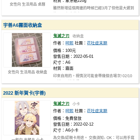
材質：象牙紙220g
女性向 生活用品 桌曆
雖然新增這個周邊的時候已經3月了但他是大遲到
的2022年宇善桌曆
宇善A6霧面收納盒
鬼滅之刃
收納盒
作者：
呵熙
社團：
花吐症末期
價格：100元
發售日期：2022-05-01
尺寸：A6
材質：霧面
女性向 生活用品 收納盒
印來自用的，視情況可能會帶幾個去場次! 02/10
更新：取消參場。
2022 新年賀卡(宇善)
鬼滅之刃
小卡
作者：
呵熙
社團：
花吐症末期
價格：免費發放
發售日期：2022-02-12
尺寸：A6小卡
為交換/認親卡用途。 交換須知↓ OK：可以用手寫