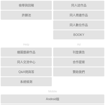
檢舉與回報
同人誌作品
許願池
同人周邊作品
同人數位作品
BOOKY
Help
Ad
繪圖藝廊作品
刊登廣告
同人交流中心
合作提案
Q&A問與答
贊助我們
系統檢測
Mobile
Android版