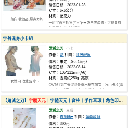
發售日期：2023-01-28
尺寸：6x6公分
材質：壓克力
一般向 收藏品 壓克力片
一組宇善不拆售(*´∀`)~♥ 為自爽產物，可能會有
餘量釋出! 詳情請關注https://www.pl…
宇善濕身小卡組
鬼滅之刃
小卡
作者：
彩
社團：
虹吸現象
價格：未定（Set:15元）
發售日期：2022-08-14
尺寸：105*111mm(A6)
材質：雪銅紙250g+亮膜
女性向 收藏品 小卡
CWT61第二天沒意外會出現在場次上ㄉ小卡片(兩
張一組不拆賣) 不確定之後還會不會出…
【鬼滅之刃】
宇髓天元
丨宇髄天元丨音柱丨手作耳環丨角色印象丨衍生
鬼滅之刃
耳環
作者：
夏祤晞♥
社團：
萌萌萌噠
價格：390元