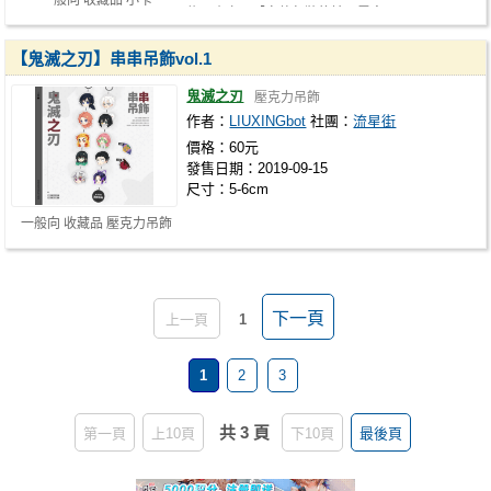
一般向 收藏品 小卡
信、小卡及【完整包裝的糖果零食…
【鬼滅之刃】串串吊飾vol.1
鬼滅之刃
壓克力吊飾
作者：
LIUXINGbot
社團：
流星街
價格：60元
發售日期：2019-09-15
尺寸：5-6cm
一般向 收藏品 壓克力吊飾
下一頁
上一頁
1
1
2
3
共 3 頁
第一頁
上10頁
下10頁
最後頁