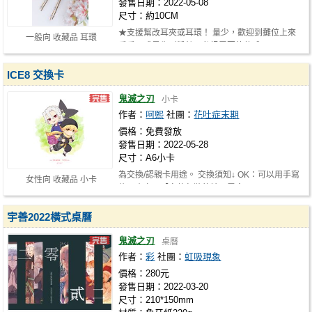
發售日期：2022-05-08
尺寸：約10CM
★支援幫改耳夾或耳環！ 量少，歡迎到攤位上來
一般向 收藏品 耳環
看看，或是先到粉絲團私訊需要的款式…
ICE8 交換卡
鬼滅之刃
小卡
作者：
呵熙
社團：
花吐症末期
價格：免費發放
發售日期：2022-05-28
尺寸：A6小卡
為交換/認親卡用途。 交換須知↓ OK：可以用手寫
女性向 收藏品 小卡
信、小卡及【完整包裝的糖果零食…
宇善2022橫式桌曆
鬼滅之刃
桌曆
作者：
彩
社團：
虹吸現象
價格：280元
發售日期：2022-03-20
尺寸：210*150mm