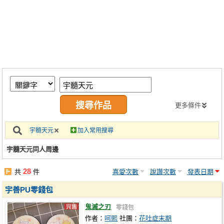
同人社團
工作委託
同人宣傳看板
繪圖藝廊
交流中心
攤位轉讓區
更多條件
會員功能選單
宇髓天元
加入常用搜尋
會員中心
宇髓天元同人周邊
註冊會員
28
共
件
喜愛次數
說讚次數
發表日期
登入
宇善PU零錢包
鬼滅之刃
零錢包
作者：
呵熙
社團：
花吐症末期