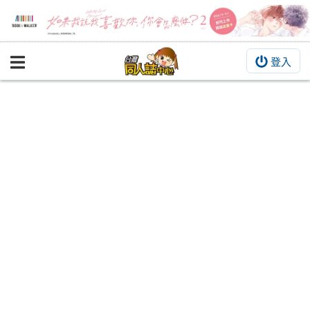
登入
BOOKY書集倉庫
同人作品
同人誌
同人周邊
同人數位作品
活動&消息
同人誌活動
最新消息
同人相關店家
宣傳&交流