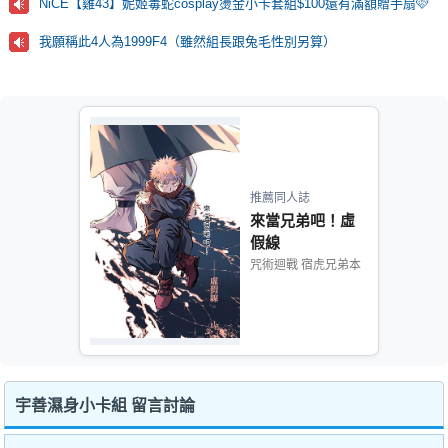
NiCE【雞43】妮姬毒蛇cosplay燙金小卡套組$100還有滿額贈手扇🩷
我願稱此4人為1999F4（雖然組長跟兔毛性別另算）
推薦同人誌
來當兄弟吧！虛
假線
咒術迴戰 宿虎兄弟本
宇善濕身小卡組 留言討論