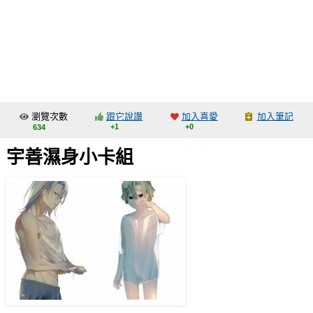
同人社團
工作委託
同人宣傳看板
繪圖藝廊
瀏覽次數
跟它說讚
加入喜愛
加入筆記
交流中心
+1
+0
634
攤位轉讓區
宇善濕身小卡組
會員功能選單
會員中心
註冊會員
登入