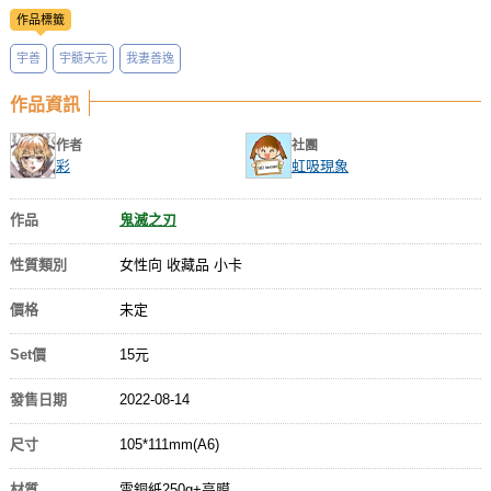
作品標籤
宇善
宇髓天元
我妻善逸
作品資訊
作者
社團
彩
虹吸現象
作品
鬼滅之刃
性質類別
女性向 收藏品 小卡
價格
未定
Set價
15元
發售日期
2022-08-14
尺寸
105*111mm(A6)
材質
雪銅紙250g+亮膜