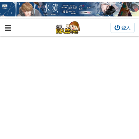
登入
BOOKY書集倉庫
同人作品
同人誌
同人周邊
同人數位作品
活動&消息
同人誌活動
最新消息
同人相關店家
宣傳&交流