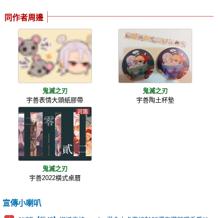
同作者周邊
鬼滅之刃
鬼滅之刃
宇善表情大頭紙膠帶
宇善陶土杯墊
鬼滅之刃
宇善2022橫式桌曆
宣傳小喇叭