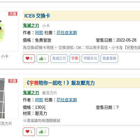
ICE8 交換卡
鬼滅之刃
小卡
作者：
呵熙
社團：
花吐症末期
價格：免費發放
發售日期：2022-05-28
為交換/認親卡用途。 交換須知↓ OK：可以用手寫信、小卡及【完整包
 小卡
0
1
鬼滅之刃
宇善
宇髓天元
我妻善逸
《
宇善
陪你一起吃！》飯友壓克力
鬼滅之刃
壓克力片
作者：
呵熙
社團：
花吐症末期
價格：130元
發售日期：?
材質：壓克力
※清潔請勿用酒精擦拭
壓克力片
1
1