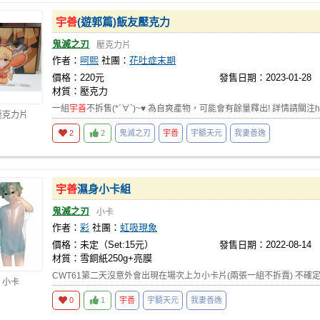
宇善
(遊郭篇)飯友壓克力
鬼滅之刃
壓克力片
作者：
呵熙
社團：
花吐症末期
價格：220元
發售日期：2023-01-28
材質：壓克力
一組
宇善
不拆售(*´∀`)~♥ 為自爽產物，可能會有餘量釋出! 詳情請關注https
壓克力片
2
2
鬼滅之刃
宇善
宇髓天元
我妻善逸
宇善
濕身小卡組
鬼滅之刃
小卡
作者：
彩
社團：
虹吸現象
價格：未定（Set:15元）
發售日期：2022-08-14
材質：雪銅紙250g+亮膜
CWT61第二天沒意外會出現在場次上ㄉ小卡片(兩張一組不拆賣) 不確
 小卡
0
1
宇善
宇髓天元
我妻善逸