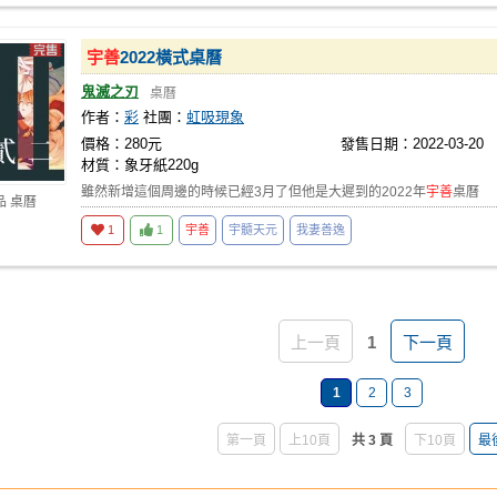
宇善
2022橫式桌曆
鬼滅之刃
桌曆
作者：
彩
社團：
虹吸現象
價格：280元
發售日期：2022-03-20
材質：象牙紙220g
雖然新增這個周邊的時候已經3月了但他是大遲到的2022年
宇善
桌曆
品 桌曆
1
1
宇善
宇髓天元
我妻善逸
上一頁
1
下一頁
1
2
3
第一頁
上10頁
共 3 頁
下10頁
最