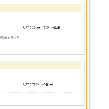
尺寸：110mm*110mm圓形
係可能會有些許刮…
尺寸：寬25mm*長5m