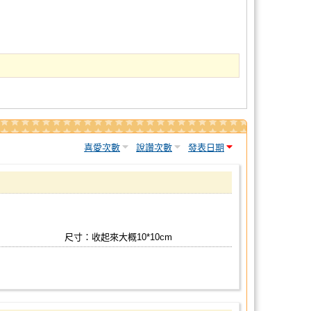
喜愛次數
說讚次數
發表日期
尺寸：收起來大概10*10cm