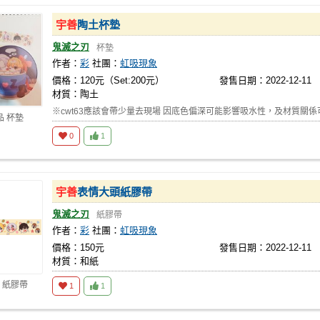
宇善
陶土杯墊
鬼滅之刃
杯墊
作者：
彩
社團：
虹吸現象
價格：120元（Set:200元）
發售日期：2022-12-11
材質：陶土
※cwt63應該會帶少量去現場 因底色偏深可能影響吸水性，及材質關
品 杯墊
0
1
宇善
表情大頭紙膠帶
鬼滅之刃
紙膠帶
作者：
彩
社團：
虹吸現象
價格：150元
發售日期：2022-12-11
材質：和紙
 紙膠帶
1
1