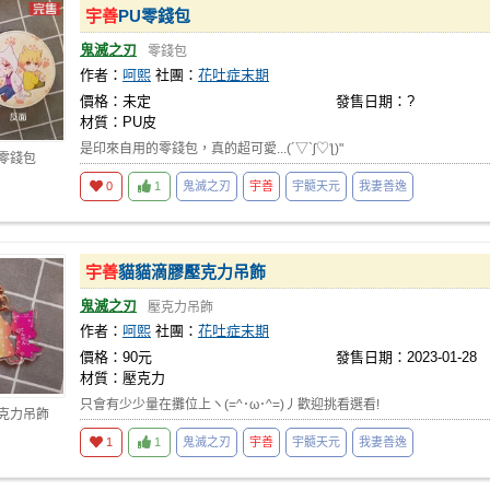
宇善
PU零錢包
鬼滅之刃
零錢包
作者：
呵熙
社團：
花吐症末期
價格：未定
發售日期：?
材質：PU皮
是印來自用的零錢包，真的超可愛...(´▽`ʃ♡ƪ)"
 零錢包
0
1
鬼滅之刃
宇善
宇髓天元
我妻善逸
宇善
貓貓滴膠壓克力吊飾
鬼滅之刃
壓克力吊飾
作者：
呵熙
社團：
花吐症末期
價格：90元
發售日期：2023-01-28
材質：壓克力
只會有少少量在攤位上ヽ(=^･ω･^=)丿歡迎挑看選看!
壓克力吊飾
1
1
鬼滅之刃
宇善
宇髓天元
我妻善逸