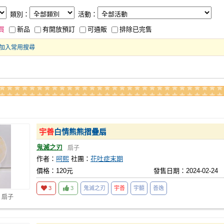
類別：
活動：
買
新品
有開放預訂
可通販
排除已完售
加入常用搜尋
宇善
白情熊熊摺疊扇
鬼滅之刃
扇子
作者：
呵熙
社團：
花吐症末期
價格：120元
發售日期：2024-02-24
3
3
鬼滅之刃
宇善
宇髓
善逸
 扇子