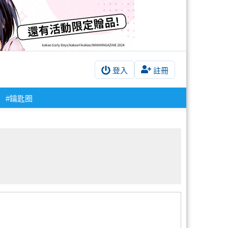
登入
註冊
#鑰匙圈