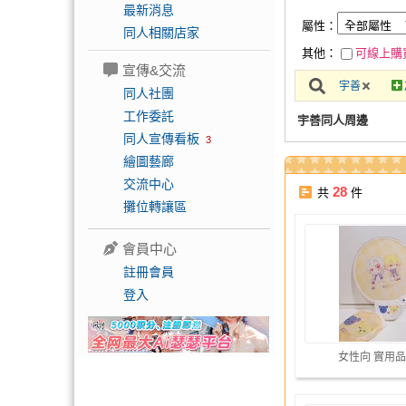
最新消息
屬性：
同人相關店家
其他：
可線上購
宣傳&交流
宇善
同人社團
工作委託
宇善同人周邊
同人宣傳看板
3
繪圖藝廊
交流中心
28
共
件
攤位轉讓區
會員中心
註冊會員
登入
女性向 實用品