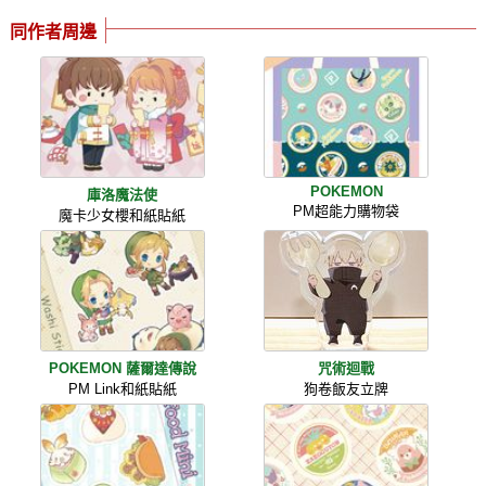
同作者周邊
POKEMON
庫洛魔法使
PM超能力購物袋
魔卡少女櫻和紙貼紙
POKEMON 薩爾達傳說
咒術迴戰
PM Link和紙貼紙
狗卷飯友立牌