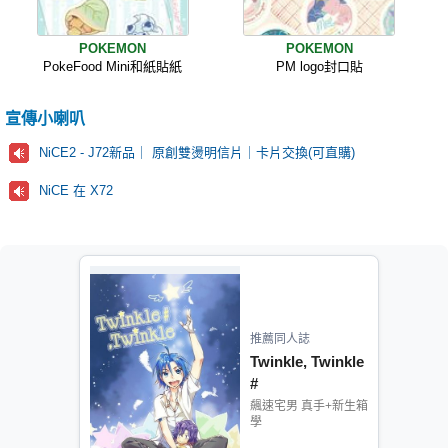
POKEMON
POKEMON
PokeFood Mini和紙貼紙
PM logo封口貼
宣傳小喇叭
NiCE2 - J72新品｜ 原創雙燙明信片｜卡片交換(可直購)
NiCE 在 X72
推薦同人誌
Twinkle, Twinkle
#
飆速宅男 真手+新生箱
學