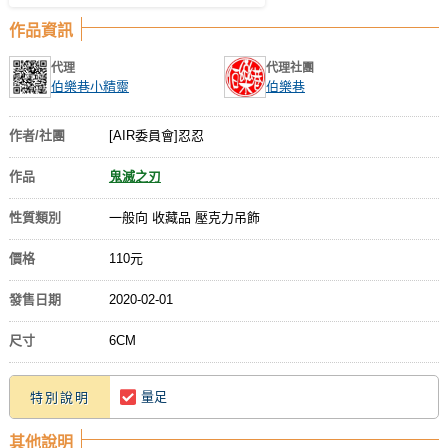
作品資訊
代理
代理社團
伯樂巷小精靈
伯樂巷
作者/社團
[AIR委員會]忍忍
作品
鬼滅之刃
性質類別
一般向 收藏品 壓克力吊飾
價格
110元
發售日期
2020-02-01
尺寸
6CM
量足
特別說明
其他說明