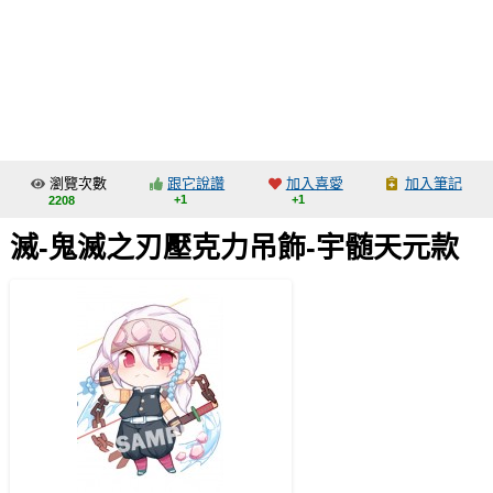
同人社團
工作委託
同人宣傳看板
繪圖藝廊
瀏覽次數
跟它說讚
加入喜愛
加入筆記
交流中心
+1
+1
2208
攤位轉讓區
滅-鬼滅之刃壓克力吊飾-宇髄天元款
會員功能選單
會員中心
註冊會員
登入