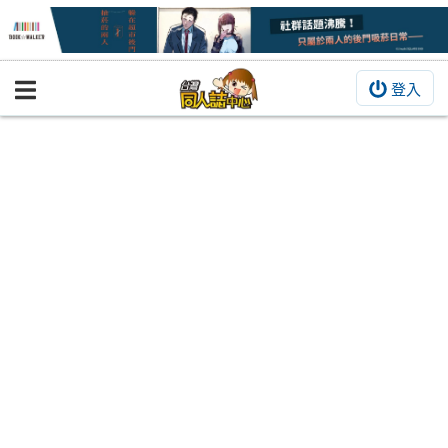
登入
BOOKY書集倉庫
同人作品
同人誌
同人周邊
同人數位作品
活動&消息
同人誌活動
最新消息
同人相關店家
宣傳&交流