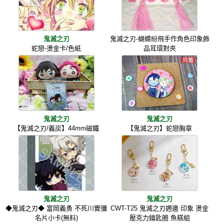
鬼滅之刃
鬼滅之刃-蝴蝶紛飛手作角色印象飾
蛇戀-燙金卡/色紙
品耳環對夾
鬼滅之刃
鬼滅之刃
【鬼滅之刃/義炭】44mm磁鐵
【鬼滅之刃】蛇戀胸章
鬼滅之刃
鬼滅之刃
◆鬼滅之刃◆ 富岡義勇 不死川實彌
CWT-T25 鬼滅之刃週邊 印象 燙金
名片小卡(無料)
壓克力鑰匙圈 魚糕組