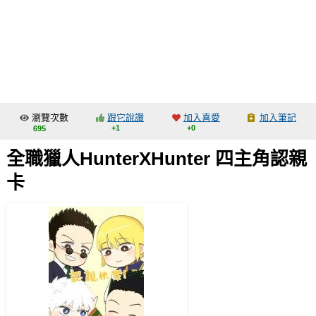
同人社團
工作委託
同人宣傳看板
繪圖藝廊
瀏覽次數
跟它說讚
加入喜愛
加入筆記
交流中心
+1
+0
695
攤位轉讓區
全職獵人HunterXHunter 四主角認親
會員功能選單
卡
會員中心
註冊會員
登入