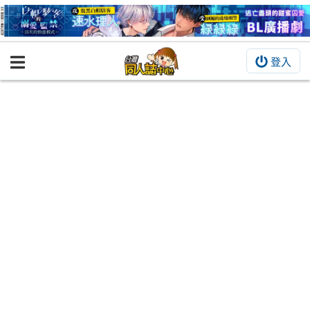
登入
BOOKY書集倉庫
同人作品
同人誌
同人周邊
同人數位作品
活動&消息
同人誌活動
最新消息
同人相關店家
宣傳&交流