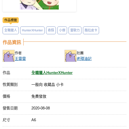
作品標籤
全職獵人
HunterXHunter
奇犽
小傑
雷歐力
酷拉皮卡
作品資訊
作者
社團
王雷雷
老殘油記
作品
全職獵人HunterXHunter
性質類別
一般向 收藏品 小卡
價格
免費發放
發售日期
2020-08-08
尺寸
A6