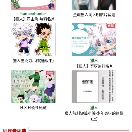
hunterxhunter
全職獵人同人明信片套組
【獵人】四主角 無料名片
獵人壓克力吊飾(通販中)
獵人
【獵人】奇犽無料名片
ＨＸＨ軟性磁鐵
獵人
獵人無料短篇小說-少年奇犽的煩惱
(上)
同作者周邊