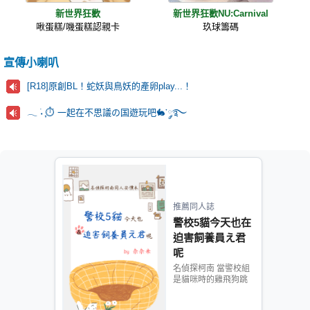
新世界狂歡
新世界狂歡NU:Carnival
啾蛋糕/嘰蛋糕認親卡
玖球籌碼
宣傳小喇叭
[R18]原創BL！蛇妖與鳥妖的產卵play...！
𓂃 ࣪˖ ִֶָ⏱️ 一起在不思議の国遊玩吧🐇་༘࿐
推薦同人誌
警校5貓今天也在
迫害飼養員え君
呢
名偵探柯南 當警校組
是貓咪時的雞飛狗跳