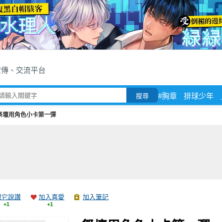
宣傳、交流平台
#胸章
排球少年
搜尋
祭壇用角色小卡第一彈
跟它說讚
加入喜愛
加入筆記
+1
+1