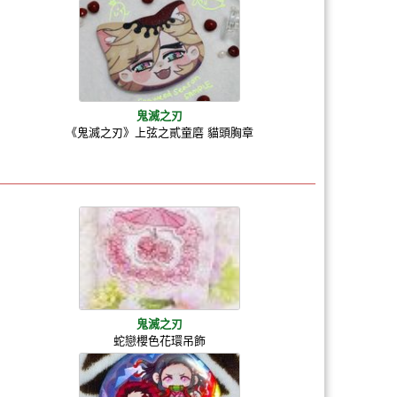
鬼滅之刃
《鬼滅之刃》上弦之貳童磨 貓頭胸章
鬼滅之刃
蛇戀櫻色花環吊飾