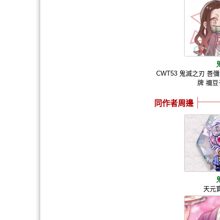
CWT53 鬼滅之刃 善
牌 禰豆
同作者周邊
天元