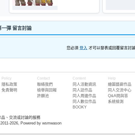
一彈 留言討論
您必須
登入
才可以發表或回覆留言討
Policy
Contact
Content
Help
隱私政策
聯絡我們
同人活動資訊
繪圖藝廊作品
免責聲明
檢舉與回報
同人誌作品
同人交流中心
許願池
同人周邊作品
Q&A問與答
同人數位作品
系統檢測
BOOKY
作品、交流或討論的服務
 2011-2026, Powered by wsmwason