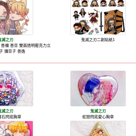
鬼滅之刃
鬼滅之刃二創貼紙1
彌 善禰 善豆 雙面透明壓克力立
子 彌豆子 善逸
鬼滅之刃
鬼滅之刃
寶石閃底胸章
蛇戀閃底愛心胸章