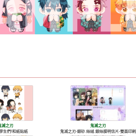
鬼滅之刃
鬼滅之刃
學生們!和紙貼紙
鬼滅之刃-銀砂.絲絨.銀絲膜明信片-雙面印刷