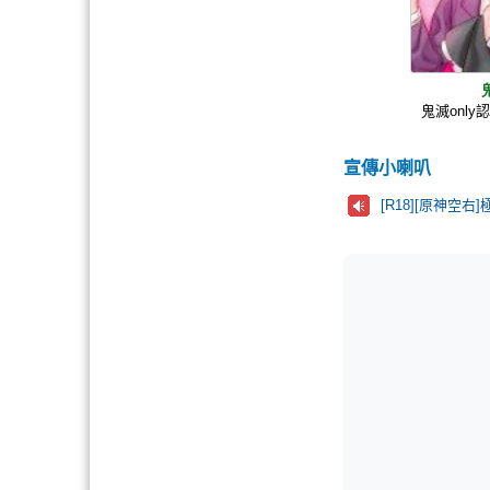
鬼滅only
宣傳小喇叭
[R18][原神空