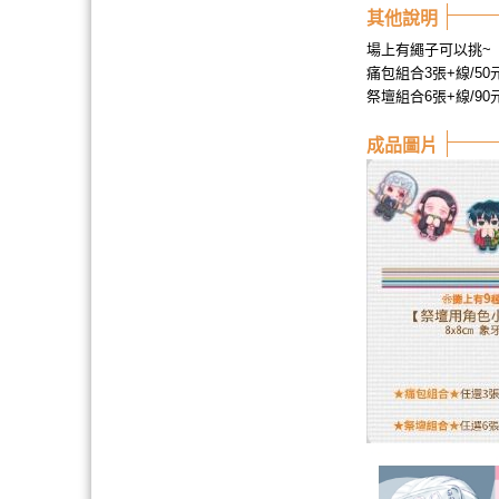
其他說明
場上有繩子可以挑~
痛包組合3張+線/50
祭壇組合6張+線/90
成品圖片