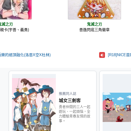
鬼滅之刃
鬼滅之刃
認親卡(宇善、義勇)
善逸閃底三角徽章
右]極樂的絕頂融化(洛恩X空X杜林)
[R18]NI
推薦同人誌
城女三劍客
勇者仲間的三人一起
遊玩、一起煩惱，全
力體驗青春友情的故
事。