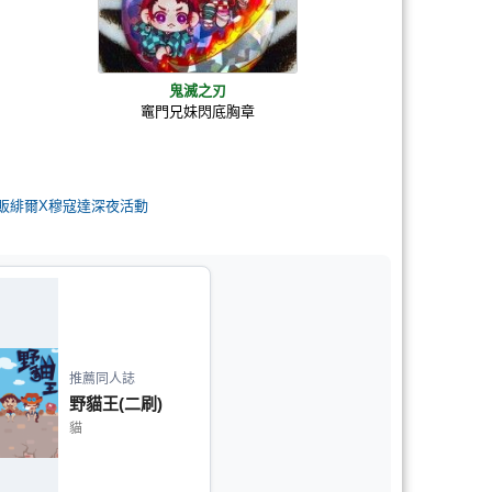
鬼滅之刃
竈門兄妹閃底胸章
CE首販緋爾X穆寇達深夜活動
推薦同人誌
野貓王(二刷)
貓