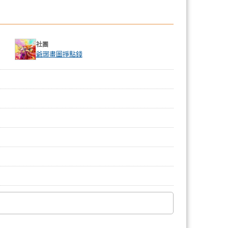
社團
爺琊畫圖掙點錢