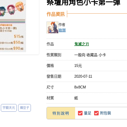
祭壇用角色小卡第一彈
作品資訊
作者
狼琊
作品
鬼滅之刃
性質類別
一般向 收藏品 小卡
價格
15元
發售日期
2020-07-11
尺寸
8x8CM
材質
紙
宇髓天元
禰豆子
量足
附包裝
特別說明