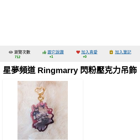
同人社團
工作委託
同人宣傳看板
繪圖藝廊
瀏覽次數
跟它說讚
加入喜愛
加入筆記
交流中心
+1
+0
712
攤位轉讓區
星夢頻道 Ringmarry 閃粉壓克力吊飾
會員功能選單
會員中心
註冊會員
登入