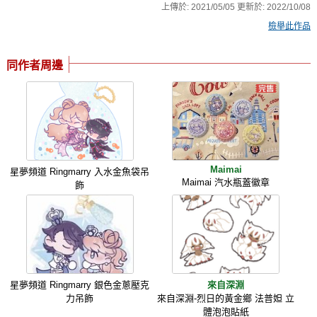
上傳於:
2021/05/05
更新於:
2022/10/08
檢舉此作品
同作者周邊
Maimai
星夢頻道 Ringmarry 入水金魚袋吊
Maimai 汽水瓶蓋徽章
飾
星夢頻道 Ringmarry 銀色金蔥壓克
來自深淵
力吊飾
來自深淵-烈日的黃金鄉 法普妲 立
體泡泡貼紙