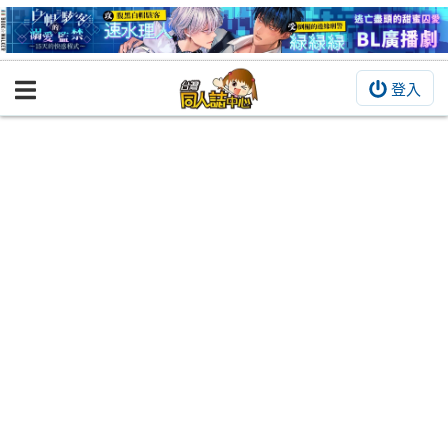
登入
BOOKY書集倉庫
同人作品
同人誌
同人周邊
同人數位作品
活動&消息
同人誌活動
最新消息
同人相關店家
宣傳&交流