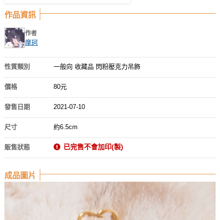
作品資訊
作者
摩珂
性質類別
一般向 收藏品 閃粉壓克力吊飾
價格
80元
發售日期
2021-07-10
尺寸
約6.5cm
已完售不會加印(製)
販售狀態
成品圖片