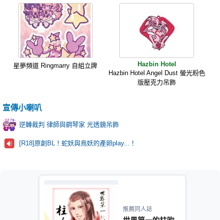
Hazbin Hotel
星夢頻道 Ringmarry 自組立牌
Hazbin Hotel Angel Dust 螢光粉色
版壓克力吊飾
宣傳小喇叭
逆轉裁判 律師與鋼琴家 光透鏡吊飾
[R18]原創BL！蛇妖與鳥妖的產卵play...！
推薦同人誌