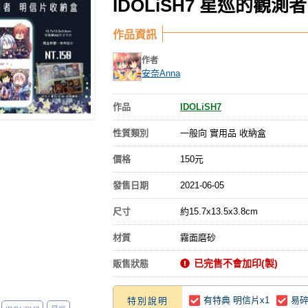
IDOLiSH7 星巡的觀測
作品資訊
作者
安奈Anna
作品
IDOLiSH7
性質類別
一般向 實用品 收納盒
價格
150元
發售日期
2021-06-05
尺寸
約15.7x13.5x3.8cm
材質
霧面磨砂
已完售不會加印(製)
販售狀態
有特典 明信片x1
易
特別說明