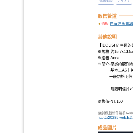
偶像星願
アイナナ
販售管道
自家通販賣場
通販
其他說明
【IDOLiSH7 星
※規格-約15.7x13.5
※繪者-Anna
※簡介-星巡的觀測
基本上A6卡片與
一般規格明信片約可
附贈明信片x1(
※售價-NT.150
原創遊戲新作製作中
http://x20285.web.fc2
成品圖片