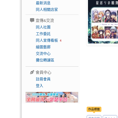
最新消息
同人相關店家
宣傳&交流
同人社團
工作委託
同人宣傳看板
4
繪圖藝廊
交流中心
攤位轉讓區
會員中心
註冊會員
登入
作品標籤