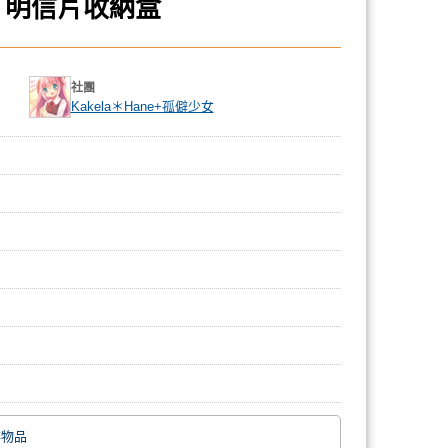
者 明信片收納盒
社團
Kakela＊Hane+孤僻少女
碎物品