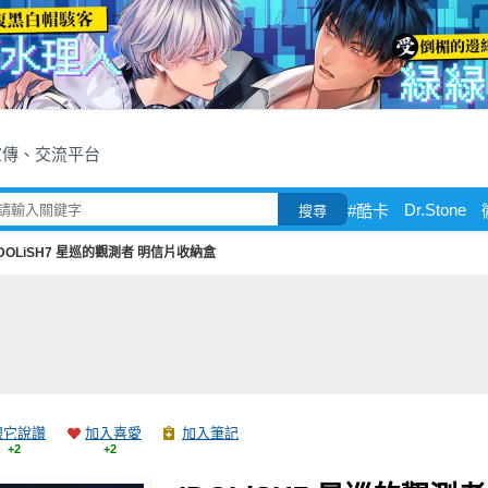
宣傳、交流平台
Dr.Stone
#酷卡
搜尋
IDOLiSH7 星巡的觀測者 明信片收納盒
跟它說讚
加入喜愛
加入筆記
+2
+2