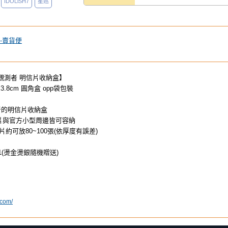
IDOLiSH7
星巡
-賣貨便
巡的觀測者 明信片收納盒】
x3.8cm 圓角盒 opp袋包裝
者的明信片收納盒
官方小型周邊皆可容納
放80~100張(依厚度有誤差)
燙金燙銀隨機贈送)
＊
.com/