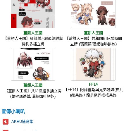
薑餅人王國
薑餅人王國
【薑餅人王國】紅絲絨吊飾&絲絨與
【薑餅人王國】共和國組休憩時間
糕狗多插立牌
立牌 (瑪德蓮/濃縮咖啡餅乾)
FF14
薑餅人王國
【FF14】阿爾豐斯與兄弟姊妹(神兵
【薑餅人王國】共和國組多插立牌
組)吊飾 / 龍男尾巴搖搖吊飾
(萬聖瑪德蓮/濃縮咖啡餅乾)
宣傳小喇叭
AKRU速寫集