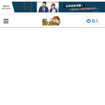
登入
BOOKY書集倉庫
同人作品
同人誌
同人周邊
同人數位作品
活動&消息
同人誌活動
最新消息
同人相關店家
宣傳&交流