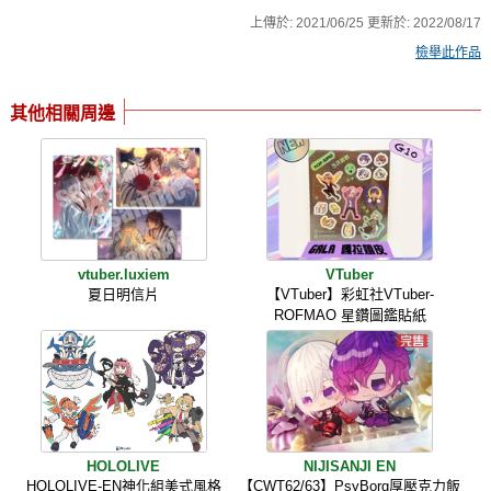
上傳於:
2021/06/25
更新於:
2022/08/17
檢舉此作品
其他相關周邊
vtuber.luxiem
VTuber
夏日明信片
【VTuber】彩虹社VTuber-
ROFMAO 星鑽圖鑑貼紙
HOLOLIVE
NIJISANJI EN
HOLOLIVE-EN神化組美式風格
【CWT62/63】PsyBorg厚壓克力飯