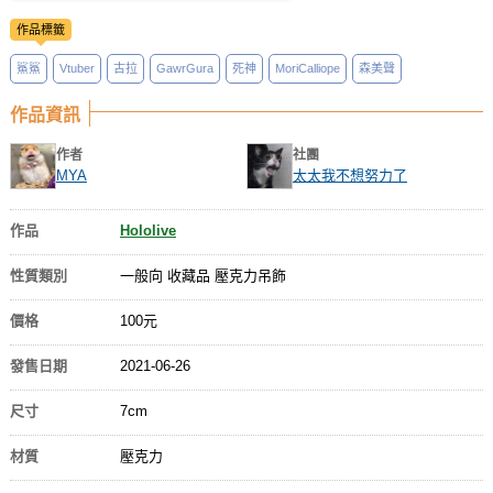
作品標籤
鯊鯊
Vtuber
古拉
GawrGura
死神
MoriCalliope
森美聲
作品資訊
作者
社團
MYA
太太我不想努力了
作品
Hololive
性質類別
一般向 收藏品 壓克力吊飾
價格
100元
發售日期
2021-06-26
尺寸
7cm
材質
壓克力