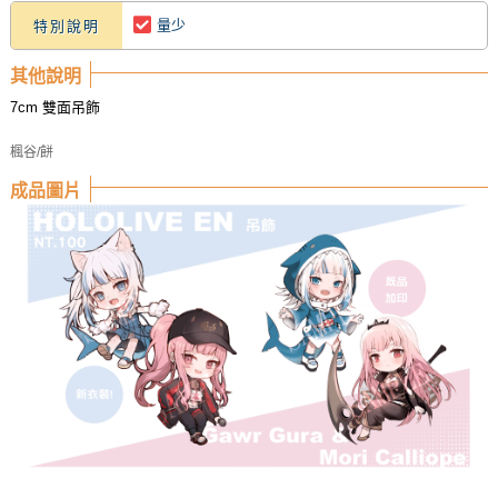
量少
特別說明
其他說明
7cm 雙面吊飾
楓谷/餅
成品圖片