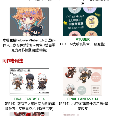
友
VTUBER
虛擬主播hololive Vtuber EN英語組-
LUXIEM大嘴鳥胸章(一組販售)
同人二創掛件鑰匙扣&角色Q雙面壓
克力吊飾鑰匙圈(動物篇)
同作者周邊
FINAL FANTASY 14
FINAL FANTASY 14
【FF14】龍詩三人組壓克力飯友(奧
【FF14】小紅貓/奧爾什方吊飾+摯
爾什方／艾默里克／埃斯蒂尼安)
友飯友