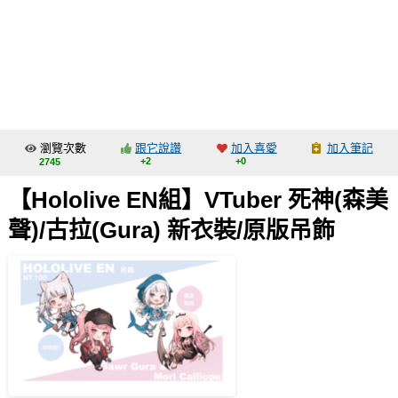
同人社團
工作委託
同人宣傳看板
繪圖藝廊
瀏覽次數
跟它說讚
加入喜愛
加入筆記
交流中心
+2
+0
2745
攤位轉讓區
【Hololive EN組】VTuber 死神(森美
會員功能選單
聲)/古拉(Gura) 新衣裝/原版吊飾
會員中心
註冊會員
登入