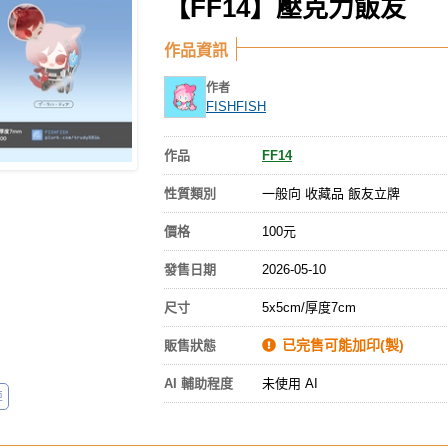
【FF14】壓克力飯友
作品資訊
作者
FISHFISH
作品
FF14
性質類別
一般向 收藏品 飯友立牌
價格
100元
發售日期
2026-05-10
尺寸
5x5cm/厚度7cm
已完售可能加印(製)
販售狀態
AI 輔助程度
未使用 AI
亞