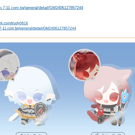
ip.7-11.com.tw/general/detail/GM2406127857244
urk.com/trudy0816
p.7-11.com.tw/general/detail/GM2406127857244