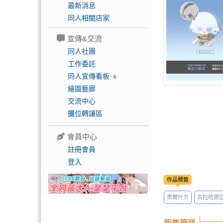
最新消息
同人相關店家
宣傳&交流
同人社團
工作委託
同人宣傳看板
4
繪圖藝廊
交流中心
攤位轉讓區
會員中心
註冊會員
登入
作品標籤
奧爾什方
古拉哈提