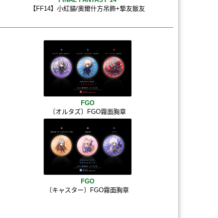
【FF14】小紅貓/奧爾什方吊飾+摯友飯友
FGO
〔オルタズ〕FGO霧面胸章
FGO
〔キャスター〕FGO霧面胸章