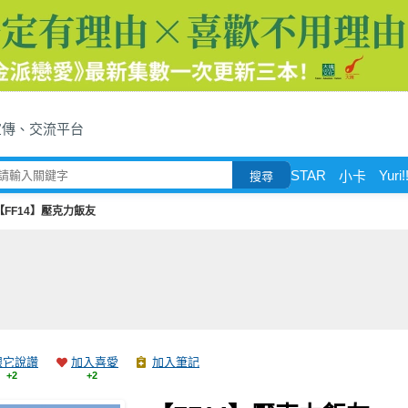
宣傳、交流平台
STAR
Yuri!!
小卡
搜尋
【FF14】壓克力飯友
跟它說讚
加入喜愛
加入筆記
+2
+2