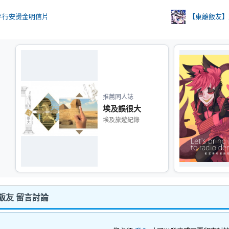
平行安燙金明信片
【東離飯友】
推薦同人誌
埃及誤很大
埃及旅遊紀錄
飯友 留言討論