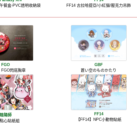
貓午餐盒-PVC透明收納袋
FF14 古拉哈提亞/小紅猫/壓克力吊飾
FGO
GBF
〕FGO閃底胸章
蒼い空のものかたり
FF14
陰陽師
【FF14】NPC小動物貼紙
點心貼紙組