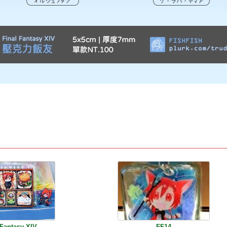
 Fantasy XIV
FF14