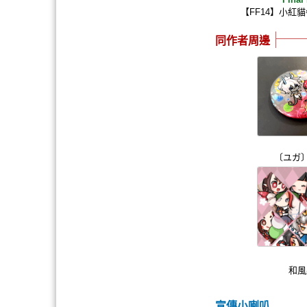
【FF14】小紅
同作者周邊
〔ユガ
和風
宣傳小喇叭