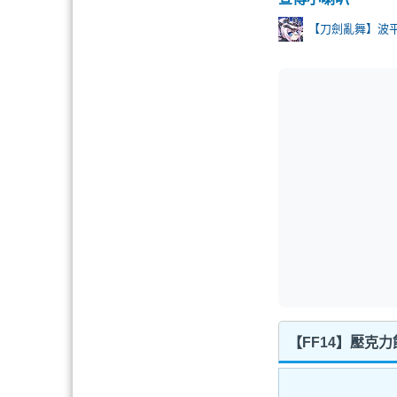
【刀劍亂舞】波
【FF14】壓克力