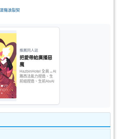
凜殤浪裂契
推薦同人誌
把愛帶給廣播惡
魔
HazbinHotel 全員→Al
路西法能力捏造、生
前組捏造、生前AlxAl