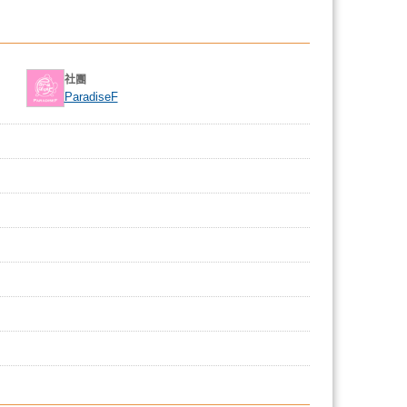
社團
ParadiseF