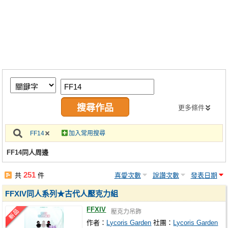
同人社團
工作委託
同人宣傳看板
繪圖藝廊
交流中心
攤位轉讓區
更多條件
會員功能選單
FF14
加入常用搜尋
會員中心
FF14同人周邊
註冊會員
251
共
件
喜愛次數
說讚次數
發表日期
登入
FFXIV同人系列★古代人壓克力組
FFXIV
壓克力吊飾
作者：
Lycoris Garden
社團：
Lycoris Garden