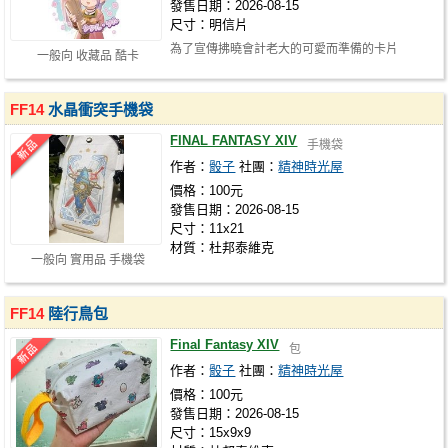
發售日期：2026-08-15
尺寸：明信片
為了宣傳拂曉會計老大的可愛而準備的卡片
一般向 收藏品 酷卡
FF14
水晶衝突手機袋
FINAL FANTASY XIV
手機袋
作者：
骰子
社團：
精神時光屋
價格：100元
發售日期：2026-08-15
尺寸：11x21
材質：杜邦泰維克
一般向 實用品 手機袋
FF14
陸行鳥包
Final Fantasy XIV
包
作者：
骰子
社團：
精神時光屋
價格：100元
發售日期：2026-08-15
尺寸：15x9x9