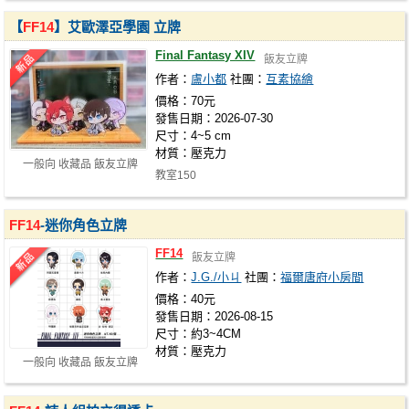
【
FF14
】艾歐澤亞學園 立牌
Final Fantasy XIV
飯友立牌
作者：
盧小都
社團：
互素協繪
價格：70元
發售日期：2026-07-30
尺寸：4~5 cm
材質：壓克力
一般向 收藏品 飯友立牌
教室150
FF14
-迷你角色立牌
FF14
飯友立牌
作者：
J.G./小ㄐ
社團：
福爾唐府小房間
價格：40元
發售日期：2026-08-15
尺寸：約3~4CM
材質：壓克力
一般向 收藏品 飯友立牌