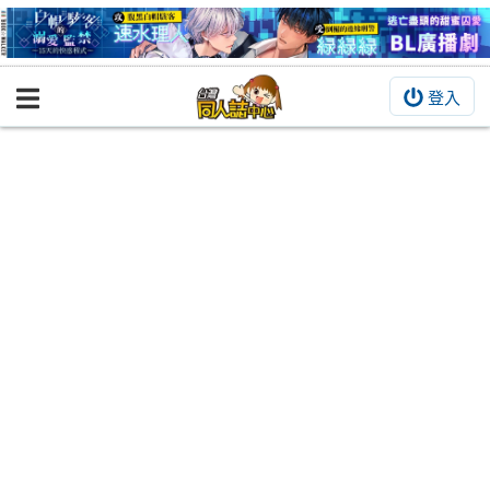
登入
BOOKY書集倉庫
同人作品
同人誌
同人周邊
同人數位作品
活動&消息
同人誌活動
最新消息
同人相關店家
宣傳&交流