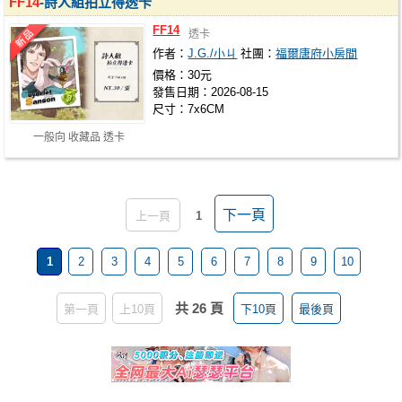
FF14
-詩人組拍立得透卡
FF14
透卡
作者：
J.G./小ㄐ
社團：
福爾唐府小房間
價格：30元
發售日期：2026-08-15
尺寸：7x6CM
一般向 收藏品 透卡
下一頁
上一頁
1
1
2
3
4
5
6
7
8
9
10
共 26 頁
第一頁
上10頁
下10頁
最後頁