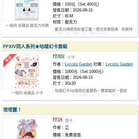
價格：150元（Set:400元）
發售日期：2026-08-15
尺寸：8CM
材質：壓克力
一般向 收藏品 壓克力吊飾
- 壓克力磚使用彩窗工藝，透光效果極美 - 吊飾特
別搭配銀色花型扣飾 - 隱藏款為特…
FFXIV同人系列★咕啵幻卡套組
FFXIV
小卡
作者：
Lycoris Garden
社團：
Lycoris Garden
價格：1000元（Set:1000元）
發售日期：2026-08-15
尺寸：30x30
- 咕啵幻卡AB兩款紅藍雙色，雙面鐳射，使用
一般向 收藏品 小卡
1000G特厚卡紙封膜製作 - 幻卡專用滑鼠…
塔塔露！
FF14
酷卡
作者：
艾
價格：免費發放