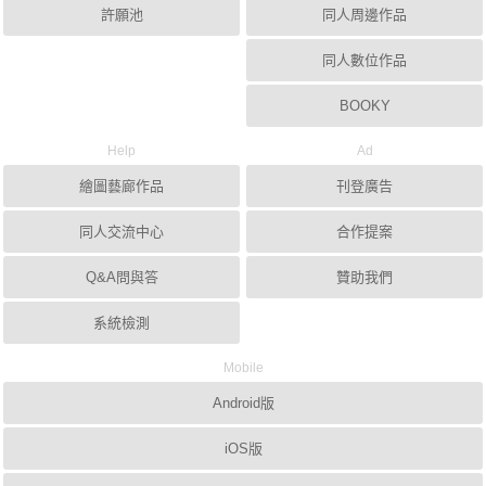
許願池
同人周邊作品
同人數位作品
BOOKY
Help
Ad
繪圖藝廊作品
刊登廣告
同人交流中心
合作提案
Q&A問與答
贊助我們
系統檢測
Mobile
Android版
iOS版