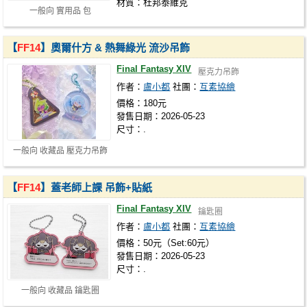
材質：杜邦泰維克
一般向 實用品 包
【
FF14
】奧爾什方 & 熱舞綠光 流沙吊飾
Final Fantasy XIV
壓克力吊飾
作者：
盧小都
社團：
互素協繪
價格：180元
發售日期：2026-05-23
尺寸：.
一般向 收藏品 壓克力吊飾
【
FF14
】蓋老師上課 吊飾+貼紙
Final Fantasy XIV
鑰匙圈
作者：
盧小都
社團：
互素協繪
價格：50元（Set:60元）
發售日期：2026-05-23
尺寸：.
一般向 收藏品 鑰匙圈