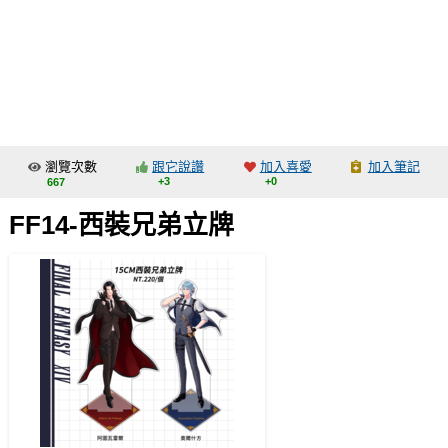
同人社團
工作委託
同人宣傳看板
繪圖藝廊
瀏覽次數
跟它說讚
加入喜愛
加入筆記
交流中心
+3
+0
667
攤位轉讓區
FF14-西裝兄弟立牌
會員功能選單
會員中心
註冊會員
登入