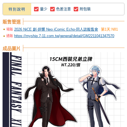
量少
色差注意
附包裝
特別說明
販售管道
2026 NiCE 創·迴響 Neo iComic Echo-同人誌販售會
第1天:N81
場販
https://myship.7-11.com.tw/general/detail/GM2211041347570
通販
成品圖片