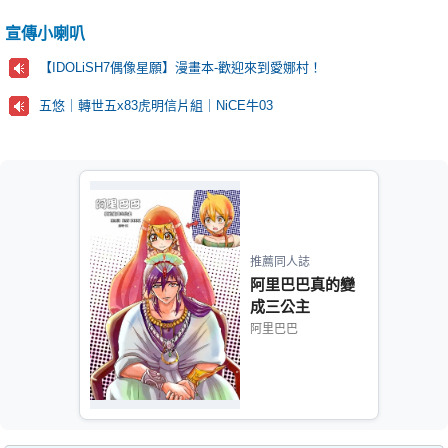
宣傳小喇叭
【IDOLiSH7偶像星願】漫畫本-歡迎來到愛娜村！
五悠｜轉世五x83虎明信片組｜NiCE牛03
推薦同人誌
阿里巴巴真的變
成三公主
阿里巴巴