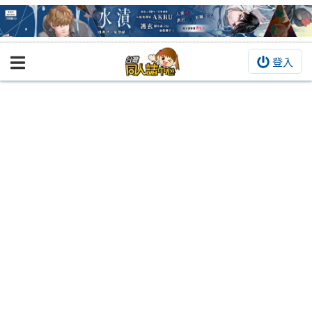
登入
BOOKY書集倉庫
同人作品
同人誌
同人周邊
同人數位作品
活動&消息
同人誌活動
最新消息
同人相關店家
宣傳&交流