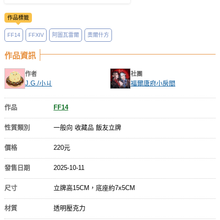
作品標籤
FF14
FFXIV
阿圖瓦雷爾
奧爾什方
作品資訊
作者
社團
J.G./小ㄐ
福爾唐府小房間
作品
FF14
性質類別
一般向 收藏品 飯友立牌
價格
220元
發售日期
2025-10-11
尺寸
立牌高15CM，底座約7x5CM
材質
透明壓克力